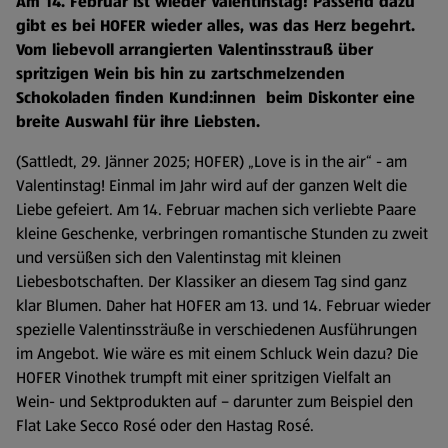
Am 14. Februar ist wieder Valentinstag! Passend dazu
gibt es bei HOFER wieder alles, was das Herz begehrt.
Vom liebevoll arrangierten Valentinsstrauß über
spritzigen Wein bis hin zu zartschmelzenden
Schokoladen finden Kund:innen beim Diskonter eine
breite Auswahl für ihre Liebsten.
(Sattledt, 29. Jänner 2025; HOFER) „Love is in the air“ - am
Valentinstag! Einmal im Jahr wird auf der ganzen Welt die
Liebe gefeiert. Am 14. Februar machen sich verliebte Paare
kleine Geschenke, verbringen romantische Stunden zu zweit
und versüßen sich den Valentinstag mit kleinen
Liebesbotschaften. Der Klassiker an diesem Tag sind ganz
klar Blumen. Daher hat HOFER am 13. und 14. Februar wieder
spezielle Valentinssträuße in verschiedenen Ausführungen
im Angebot. Wie wäre es mit einem Schluck Wein dazu? Die
HOFER Vinothek trumpft mit einer spritzigen Vielfalt an
Wein- und Sektprodukten auf – darunter zum Beispiel den
Flat Lake Secco Rosé oder den Hastag Rosé.