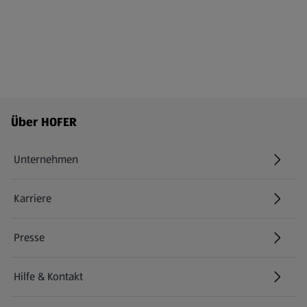
Fußzeilenmenü - weitere Links
Über HOFER
Unternehmen
Karriere
(öffnet in einem neuen Tab)
Presse
Hilfe & Kontakt
(öffnet in einem neuen Tab)