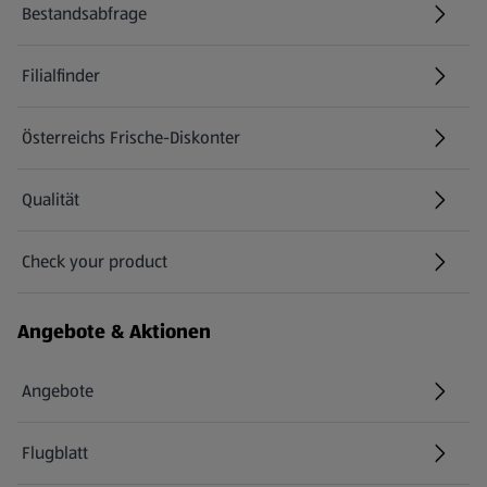
Bestandsabfrage
(öffnet in einem neuen Tab)
Filialfinder
Österreichs Frische-Diskonter
Qualität
Check your product
(öffnet in einem neuen Tab)
Angebote & Aktionen
Angebote
Flugblatt