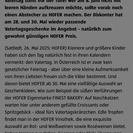
Vatertag steht vor der Türe! Wer am 8. Juni nicht mit
leeren Händen aufkreuzen möchte, sollte vorab noch
einen Abstecher zu HOFER machen. Der Diskonter hat
am 28. und 30. Mai wieder passende
Vatertagsgeschenke im Angebot - natürlich zum
gewohnt günstigen HOFER Preis.
(Sattledt, 26. Mai 2025; HOFER) Kleinere und größere Kinder
haben sich den Tag natürlich fest in ihren Kalendern
vermerkt: den Vatertag. In Österreich ist er zwar kein
gesetzlicher Feiertag - aber über eine kleine Aufmerksamkeit
von ihren Liebsten freuen sich die Väter bestimmt. Und
davon bietet HOFER ab 30. Mai eine vielfältige Auswahl an
Geschenkideen. Wie zum Beispiel die süßen Verführungen
der HOFER Eigenmarke FINEST BAKERY: Auf Naschkatzen
warten hier unter anderem gefüllte Croissants oder
Spritzgebäck - ideal fürs Vatertagskränzchen. Edle Tropfen
findet man in der HOFER Vinothek, die eine exquisite
Auswahl an Rot- und Weißweinen sowie Roséweinen bietet.