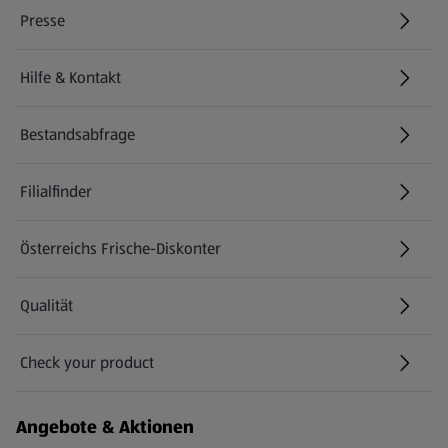
Presse
Hilfe & Kontakt
(öffnet in einem neuen Tab)
Bestandsabfrage
(öffnet in einem neuen Tab)
Filialfinder
Österreichs Frische-Diskonter
Qualität
Check your product
(öffnet in einem neuen Tab)
Angebote & Aktionen