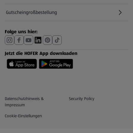
Gutscheingroßbestellung
(öffnet in einem neuen Tab)
Folge uns hier:
Jetzt die HOFER App downloaden
Datenschutz- und Richtlinienmenü
(öffnet in einem neuen Tab)
Datenschutzhinweis &
Security Policy
Impressum
Cookie-Einstellungen