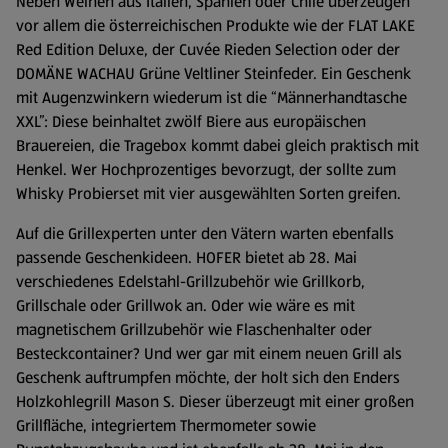
Neben Weinen aus Italien, Spanien oder Chile überzeugen
vor allem die österreichischen Produkte wie der FLAT LAKE
Red Edition Deluxe, der Cuvée Rieden Selection oder der
DOMÄNE WACHAU Grüne Veltliner Steinfeder. Ein Geschenk
mit Augenzwinkern wiederum ist die “Männerhandtasche
XXL”: Diese beinhaltet zwölf Biere aus europäischen
Brauereien, die Tragebox kommt dabei gleich praktisch mit
Henkel. Wer Hochprozentiges bevorzugt, der sollte zum
Whisky Probierset mit vier ausgewählten Sorten greifen.
Auf die Grillexperten unter den Vätern warten ebenfalls
passende Geschenkideen. HOFER bietet ab 28. Mai
verschiedenes Edelstahl-Grillzubehör wie Grillkorb,
Grillschale oder Grillwok an. Oder wie wäre es mit
magnetischem Grillzubehör wie Flaschenhalter oder
Besteckcontainer? Und wer gar mit einem neuen Grill als
Geschenk auftrumpfen möchte, der holt sich den Enders
Holzkohlegrill Mason S. Dieser überzeugt mit einer großen
Grillfläche, integriertem Thermometer sowie