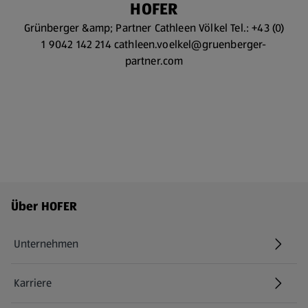
HOFER
Grünberger &amp; Partner Cathleen Völkel Tel.: +43 (0)
1 9042 142 214 cathleen.voelkel@gruenberger-
partner.com
Fußzeilenmenü - weitere Links
Über HOFER
Unternehmen
Karriere
(öffnet in einem neuen Tab)