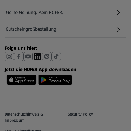
Meine Meinung. Mein HOFER.
Gutscheingroßbestellung
(öffnet in einem neuen Tab)
Folge uns hier:
Jetzt die HOFER App downloaden
Datenschutz- und Richtlinienmenü
(öffnet in einem neuen Tab)
Datenschutzhinweis &
Security Policy
Impressum