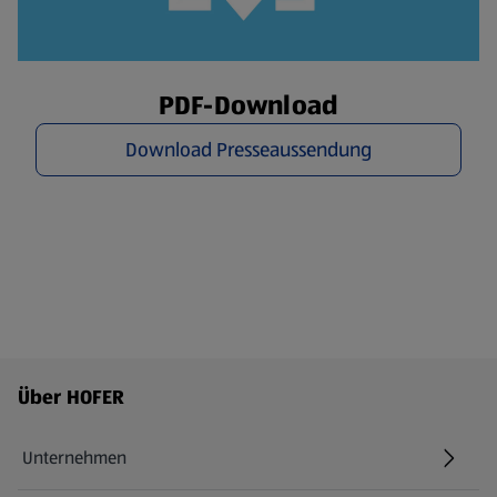
PDF-Download
Download Presseaussendung
Fußzeilenmenü - weitere Links
Über HOFER
Unternehmen