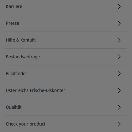
Karriere
(öffnet in einem neuen Tab)
Presse
Hilfe & Kontakt
(öffnet in einem neuen Tab)
Bestandsabfrage
(öffnet in einem neuen Tab)
Filialfinder
Österreichs Frische-Diskonter
Qualität
Check your product
(öffnet in einem neuen Tab)