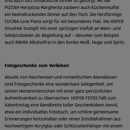
Und auch fürs romantische Dinner ist gesorgt: Mit der
PIZZ’AH Herzpizza Margherita zaubern auch Küchenmuffel
ein beeindruckendes Dinner auf den Tisch. Die herzförmige
CUCINA Love Pasta sorgt für ein besonderes Flair. Die HOFER
Vinothek trumpft mit einer spritzigen Vielfalt an Wein- und
Sektprodukten als Begleitung auf – darunter zum Beispiel
auch RAVINI Alkoholfrei in den Sorten Weiß, Hugo und Spritz.
Fotogeschenke zum Verlieben
Abseits von Naschereien und romantischem Abendessen
sind Fotogeschenke eine wunderbare Gelegenheit, um
seinen Herzensmenschen mit einer ganz persönlichen
Aufmerksamkeit zu überraschen. HOFER FOTOS hält zum
Valentinstag eine Bandbreite toller Geschenkideen bereit,
etwa ein individuelles Fotobuch, um schöne gemeinsame
Erinnerungen festzuhalten oder einen Schüttelrahmen aus
hochwertigem Acrylglas oder Schlüsselanhänger mit einem