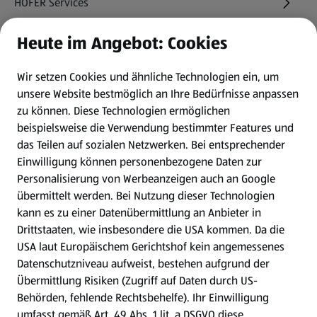
HOFER Services
Heute im Angebot: Cookies
Newsletter
Wir setzen Cookies und ähnliche Technologien ein, um
WhatsApp
unsere Website bestmöglich an Ihre Bedürfnisse anpassen
zu können.
Diese Technologien ermöglichen
Gewinnspiele
beispielsweise die Verwendung bestimmter Features und
das Teilen auf sozialen Netzwerken. Bei entsprechender
Einwilligung können personenbezogene Daten zur
Mein HOFER. Meine Einkäufe.
Personalisierung von Werbeanzeigen auch an Google
übermittelt werden. Bei Nutzung dieser Technologien
Meine Meinung. Mein HOFER.
kann es zu einer Datenübermittlung an Anbieter in
Drittstaaten, wie insbesondere die USA kommen. Da die
Gutscheingroßbestellung
USA laut Europäischem Gerichtshof kein angemessenes
(öffnet in einem neuen Tab)
Datenschutzniveau aufweist, bestehen aufgrund der
Übermittlung Risiken (Zugriff auf Daten durch US-
Folge uns hier:
Behörden, fehlende Rechtsbehelfe). Ihr Einwilligung
umfasst gemäß Art. 49 Abs. 1 lit. a DSGVO diese