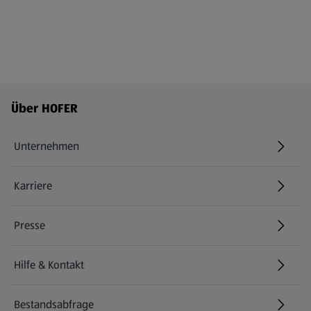
Fußzeilenmenü - weitere Links
Über HOFER
Unternehmen
Karriere
(öffnet in einem neuen Tab)
Presse
Hilfe & Kontakt
(öffnet in einem neuen Tab)
Bestandsabfrage
(öffnet in einem neuen Tab)