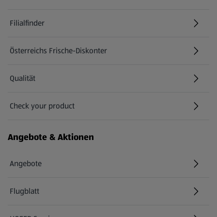
Filialfinder
Österreichs Frische-Diskonter
Qualität
Check your product
(öffnet in einem neuen Tab)
Angebote & Aktionen
Angebote
Flugblatt