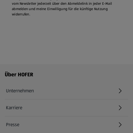
vom Newsletter jederzeit über den Abmeldelink in jeder E‑Mail
abmelden und meine Einwilligung für die künftige Nutzung
widerrufen.
Fußzeilenmenü - weitere Links
Über HOFER
Unternehmen
Karriere
(öffnet in einem neuen Tab)
Presse