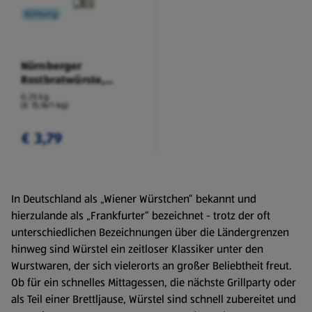
Kühlung
Nürnberger
Rostbratwürste,
Fettreduziert
0,25 kg
(€ 15,16/1 kg)
€ 3,79
In Deutschland als „Wiener Würstchen“ bekannt und
hierzulande als „Frankfurter“ bezeichnet - trotz der oft
unterschiedlichen Bezeichnungen über die Ländergrenzen
hinweg sind Würstel ein zeitloser Klassiker unter den
Wurstwaren, der sich vielerorts an großer Beliebtheit freut.
Ob für ein schnelles Mittagessen, die nächste Grillparty oder
als Teil einer Brettljause, Würstel sind schnell zubereitet und