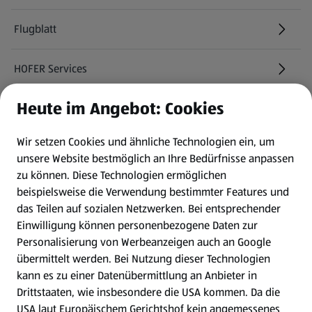
Flugblatt
HOFER Services
Heute im Angebot: Cookies
Newsletter
Wir setzen Cookies und ähnliche Technologien ein, um
WhatsApp
unsere Website bestmöglich an Ihre Bedürfnisse anpassen
zu können.
Diese Technologien ermöglichen
Gewinnspiele
beispielsweise die Verwendung bestimmter Features und
das Teilen auf sozialen Netzwerken. Bei entsprechender
Einwilligung können personenbezogene Daten zur
Mein HOFER. Meine Einkäufe.
Personalisierung von Werbeanzeigen auch an Google
übermittelt werden. Bei Nutzung dieser Technologien
Meine Meinung. Mein HOFER.
kann es zu einer Datenübermittlung an Anbieter in
Drittstaaten, wie insbesondere die USA kommen. Da die
Gutscheingroßbestellung
USA laut Europäischem Gerichtshof kein angemessenes