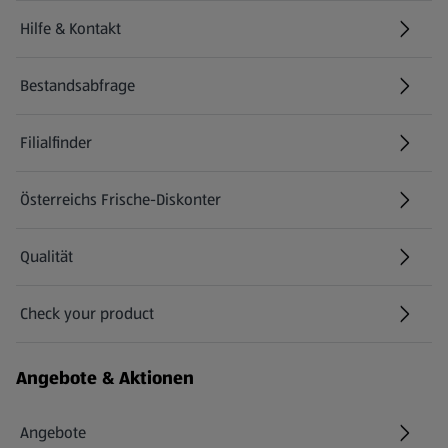
Hilfe & Kontakt
(öffnet in einem neuen Tab)
Bestandsabfrage
(öffnet in einem neuen Tab)
Filialfinder
Österreichs Frische-Diskonter
Qualität
Check your product
(öffnet in einem neuen Tab)
Angebote & Aktionen
Angebote