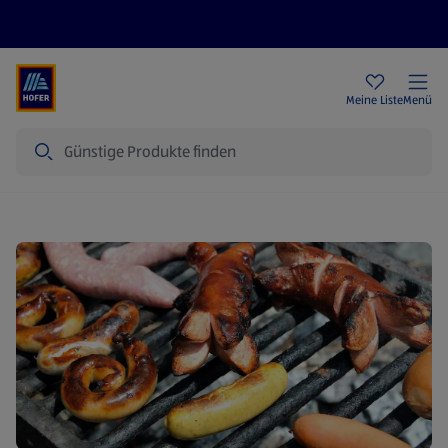
Rezeptwelt
Newsletter
HOFER Filialen
Meine Liste
Menü
Suche