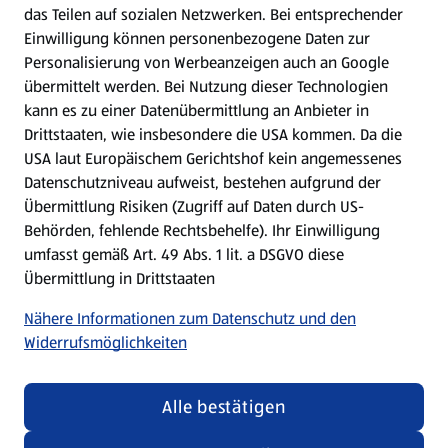
das Teilen auf sozialen Netzwerken. Bei entsprechender
Einwilligung können personenbezogene Daten zur
Mein HOFER. Meine Einkäufe.
Personalisierung von Werbeanzeigen auch an Google
übermittelt werden. Bei Nutzung dieser Technologien
Meine Meinung. Mein HOFER.
kann es zu einer Datenübermittlung an Anbieter in
Drittstaaten, wie insbesondere die USA kommen. Da die
Gutscheingroßbestellung
USA laut Europäischem Gerichtshof kein angemessenes
(öffnet in einem neuen Tab)
Datenschutzniveau aufweist, bestehen aufgrund der
Übermittlung Risiken (Zugriff auf Daten durch US-
Folge uns hier:
Behörden, fehlende Rechtsbehelfe). Ihr Einwilligung
umfasst gemäß Art. 49 Abs. 1 lit. a DSGVO diese
Übermittlung in Drittstaaten
Jetzt die HOFER App downloaden
Nähere Informationen zum Datenschutz und den
Widerrufsmöglichkeiten
Alle bestätigen
Datenschutz- und Richtlinienmenü
(öffnet in einem neuen Tab)
Datenschutzhinweis &
Security Policy