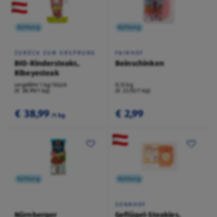
Kühlung
Kühlung
ZURÜCK ZUM URSPRUNG
FAIRHOF
BIO-Rindersteaks,
Beinschinken
Ribeyesteak
ungefähr 1 kg/Stück
0,13 kg
(€ 38,99/1 kg)
(€ 23,92/1 kg)
€ 38,99
€ 2,99
/1 kg
Kühlung
Kühlung
SONNHOF
Nürnberger
Geflügel-Steakies,