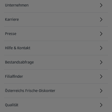
Unternehmen
Karriere
(öffnet in einem neuen Tab)
Presse
Hilfe & Kontakt
(öffnet in einem neuen Tab)
Bestandsabfrage
(öffnet in einem neuen Tab)
Filialfinder
Österreichs Frische-Diskonter
Qualität