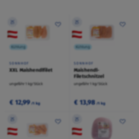
Kühlung
Kühlung
SONNHOF
SONNHOF
XXL Maishendlfilet
Maishendl-
Filetschnitzel
ungefähr 1 kg/Stück
ungefähr 1 kg/Stück
€ 12,99
€ 13,98
/1 kg
/1 kg