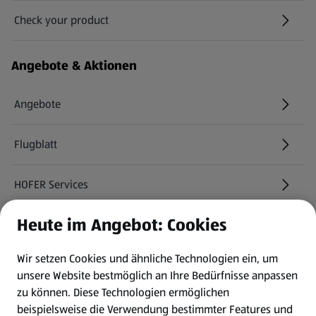
Check your product
(öffnet in einem neuen Tab)
Angebote & Aktionen
Angebote
Flugblatt
HOFER Services
Heute im Angebot: Cookies
Newsletter
Wir setzen Cookies und ähnliche Technologien ein, um
WhatsApp
unsere Website bestmöglich an Ihre Bedürfnisse anpassen
zu können.
Diese Technologien ermöglichen
Gewinnspiele
beispielsweise die Verwendung bestimmter Features und