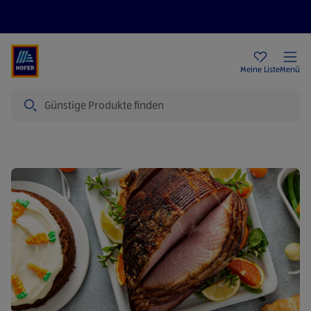
Rezeptwelt
Newsletter
HOFER Filialen
Meine Liste
Menü
Suche