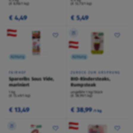
0,5 kg
0,4 kg
(€ 8,98/1 kg)
(€ 13,73/1 kg)
€ 4,49
€ 5,49
Kühlung
Kühlung
FAIRHOF
ZURÜCK ZUM URSPRUNG
Spareribs Sous Vide,
BIO-Rindersteaks,
mariniert
Rumpsteak
1 kg
ungefähr 1 kg/Stück
(€ 13,49/1 kg)
(€ 38,99/1 kg)
€ 13,49
€ 38,99
/1 kg