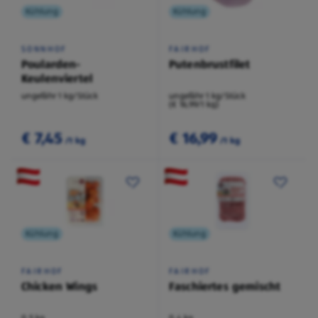
Kühlung
Kühlung
SONNHOF
FAIRHOF
Poularden-
Putenbrustfilet
Keulenviertel
ungefähr 1 kg/Stück
ungefähr 1 kg/Stück
(€ 16,99/1 kg)
€ 7,45
€ 16,99
/1 kg
/1 kg
Kühlung
Kühlung
FAIRHOF
FAIRHOF
Chicken Wings
Faschiertes gemischt