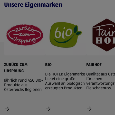
Unsere Eigenmarken
ZURÜCK ZUM
BIO
FAIRHOF
URSPRUNG
Die HOFER Eigenmarke
Qualität aus Öst
bietet eine große
für einen
Jährlich rund 450 BIO-
Auswahl an biologisch
verantwortungs
Produkte aus
erzeugten Produkten!
Fleischgenuss.
Österreichs Regionen.