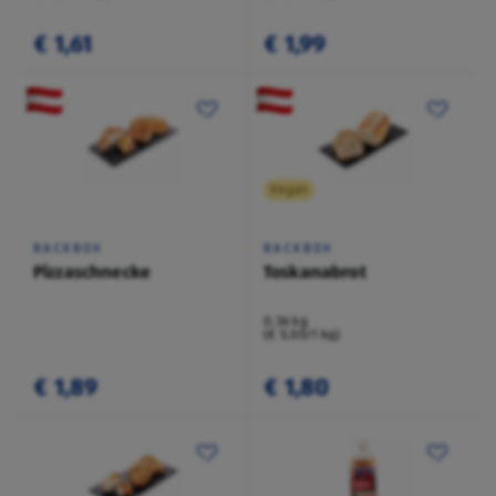
€ 1,61
€ 1,99
Vegan
BACKBOX
BACKBOX
Pizzaschnecke
Toskanabrot
0,36 kg
(€ 5,00/1 kg)
€ 1,89
€ 1,80