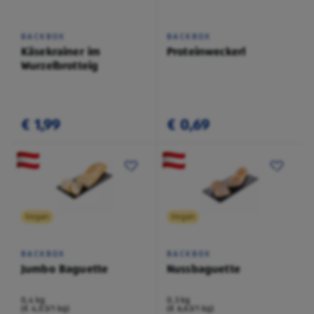
BACKBOX
BACKBOX
Käsekrainer im
Proteinweckerl
Wurzelbrotteig
€ 1,99
€ 0,69
Vegan
Vegan
BACKBOX
BACKBOX
Jumbo Baguette
Nussbaguette
0,4 kg
0,3 kg
(€ 4,03/1 kg)
(€ 6,63/1 kg)