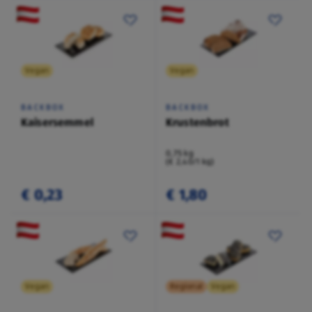
Vegan
Vegan
BACKBOX
BACKBOX
Kaisersemmel
Krustenbrot
0,75 kg
(€ 2,40/1 kg)
€ 0,23
€ 1,80
Vegan
Regional
Vegan