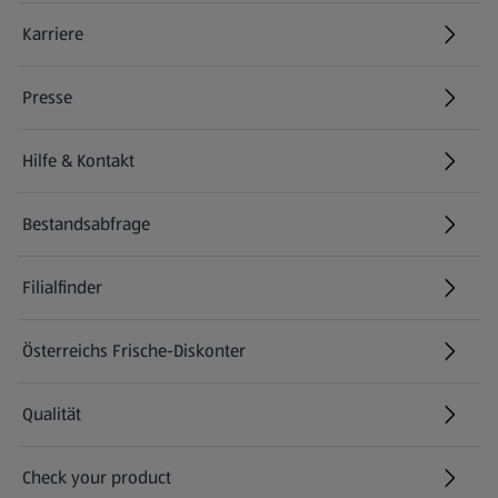
Karriere
(öffnet in einem neuen Tab)
Presse
Hilfe & Kontakt
(öffnet in einem neuen Tab)
Bestandsabfrage
(öffnet in einem neuen Tab)
Filialfinder
Österreichs Frische-Diskonter
Qualität
Check your product
(öffnet in einem neuen Tab)