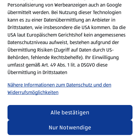
Personalisierung von Werbeanzeigen auch an Google
übermittelt werden. Bei Nutzung dieser Technologien
Meine Meinung. Mein HOFER.
kann es zu einer Datenübermittlung an Anbieter in
Drittstaaten, wie insbesondere die USA kommen. Da die
Gutscheingroßbestellung
USA laut Europäischem Gerichtshof kein angemessenes
(öffnet in einem neuen Tab)
Datenschutzniveau aufweist, bestehen aufgrund der
Übermittlung Risiken (Zugriff auf Daten durch US-
Folge uns hier:
Behörden, fehlende Rechtsbehelfe). Ihr Einwilligung
umfasst gemäß Art. 49 Abs. 1 lit. a DSGVO diese
Übermittlung in Drittstaaten
Jetzt die HOFER App downloaden
Nähere Informationen zum Datenschutz und den
Widerrufsmöglichkeiten
Alle bestätigen
Datenschutz- und Richtlinienmenü
(öffnet in einem neuen Tab)
Datenschutzhinweis &
Security Policy
Nur Notwendige
Impressum