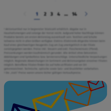
1
2
3
4
...
14
¹ Aktionsartikel nur in begrenzter Stückzahl erhältlich. Abgabe nur in
Haushaltsmengen und solange der Vorrat reicht. Aufgrund hoher Nachfrage können
Produkte bereits am ersten Aktionstag ausverkauft sein. Textilien und Schuhe
teilweise nicht in allen Größen verfügbar. Elektro-/Elektronik-Altgeräte können beim
Kauf eines gleichwertigen Neugeräts Zug um Zug unentgeltlich in der Filiale
zurückgegeben werden. Preise inkl. Steuern und exkl. Flascheneinsatz (Pfand).
Preissenkungen werden kaufmännisch gerundet. Alle Artikel ohne Dekoration.
Abbildungen sind Symbolfotos bzw. Serviervorschläge. Unterschiedliche Verpackungen
möglich. Regionale Abweichungen im Sortiment und Aktionsangebot einzelner Filialen
möglich. Betroffene Filialen finden Sie auf hofer.at/filialen und vor Ort
gekennzeichnet. Technische, optische sowie Satz- und Druckfehler vorbehalten.
² Die „statt“-Preise waren unsere bisher gültigen Verkaufspreise.