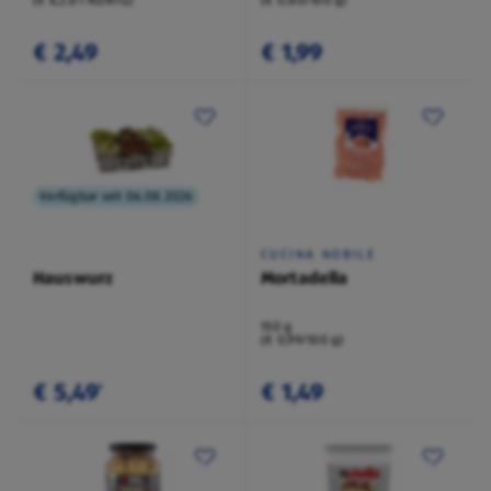
(€ 6,23/1 KG/ATG)
(€ 0,80/100 g)
€ 2,49
€ 1,99
Verfügbar seit 06.08.2026
CUCINA NOBILE
Hauswurz
Mortadella
150 g
(€ 0,99/100 g)
€ 5,49
€ 1,49
¹