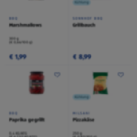
Kühlung
BBQ
SONNHOF BBQ
Marshmallows
Grillbauch
300 g
(€ 0,66/100 g)
€ 1,99
€ 8,99
Kühlung
BBQ
MILSANI
Paprika gegrillt
Pizzakäse
0,4 KG/ATG
250 g