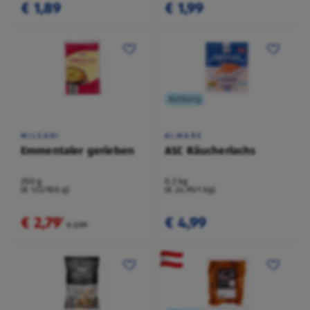
€ 1,89
€ 1,99
Kühlung
MILSANI
ALMARE
Emmentaler gerieben
ASC Räucherlachs
250 g
0,2 kg
(€ 1,12/100 g)
(€ 24,95/1 kg)
€ 2,79
€ 4,99
²
€ 2,99