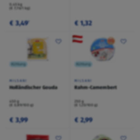
0,45 kg
(€ 7,76/1 kg)
€ 3,49
€ 1,32
¹
Kühlung
Kühlung
MILSANI
MILSANI
Holländischer Gouda
Rahm-Camembert
450 g
250 g
(€ 0,89/100 g)
(€ 1,20/100 g)
€ 3,99
€ 2,99