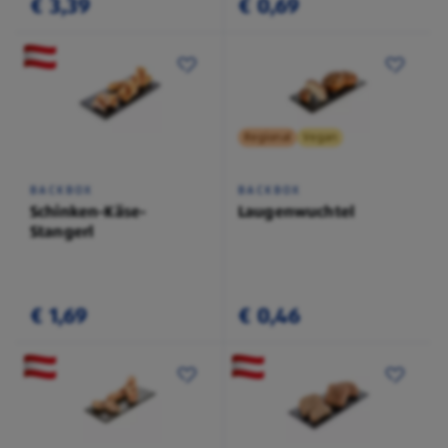
€ 3,39
€ 0,69
Regional
Vegan
BACKBOX
BACKBOX
Schinken-Käse-
Laugenwuchtel
Stangerl
€ 1,69
€ 0,46