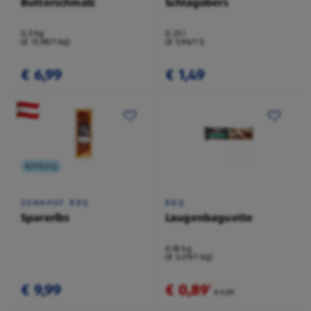
Butterschmalz
Schlagobers
0,5 kg
0,25 l
(€ 13,98/1 kg)
(€ 5,96/1 l)
€ 6,99
€ 1,49
Kühlung
SONNHOF BBQ
BBQ
Spareribs
Laugenbaguette
0,18 kg
(€ 5,09/1 kg)
€ 9,99
€ 0,89
²
€ 1,39