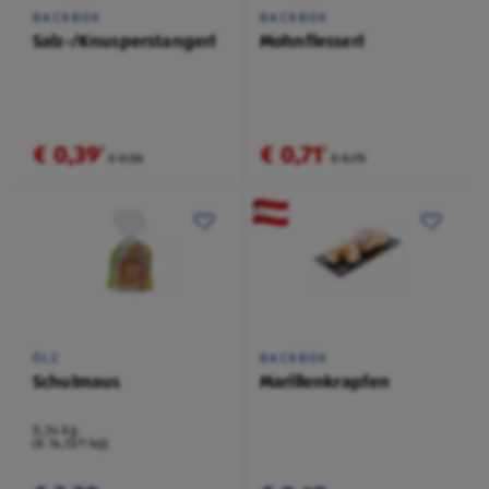
BACKBOX
BACKBOX
Salz-/Knusperstangerl
Mohnflesserl
€ 0,39
€ 0,71
²
²
€ 0,56
€ 0,75
ÖLZ
BACKBOX
Schulmaus
Marillenkrapfen
0,24 kg
(€ 14,13/1 kg)