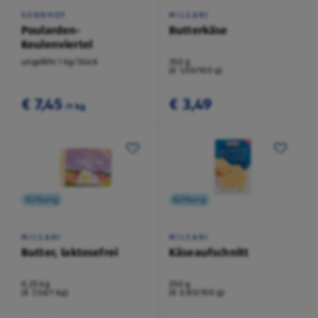
SONNHOF
MILSANI
Poularden-
Butterkäse
Keulenviertel
ungefähr 1 kg/Stück
350 g
(€ 1,00/100 g)
€ 7,45
€ 3,49
/1 kg
Kühlung
Kühlung
MILSANI
MILSANI
Butter, laktosefrei
Käseaufschnitt
0,25 kg
250 g
(€ 7,56/1 kg)
(€ 0,80/100 g)