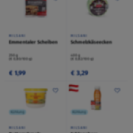
MILSANI
MILSANI
Emmentaler Scheiben
Schmelzkäseecken
250 g
400 g
(€ 0,80/100 g)
(€ 0,82/100 g)
€ 1,99
€ 3,29
Kühlung
Kühlung
MILSANI
MILSANI