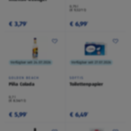
0,75 l
(€ 9,32/1 l)
€ 3,79
€ 6,99
¹
¹
Verfügbar seit 24.07.2026
Verfügbar seit 27.07.2026
GOLDEN BEACH
SOFTIS
Piña Colada
Toilettenpapier
0,7 l
(€ 8,56/1 l)
€ 5,99
€ 6,49
¹
¹