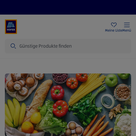
Rezeptwelt
Newsletter
HOFER Filialen
Meine Liste
Menü
Suche