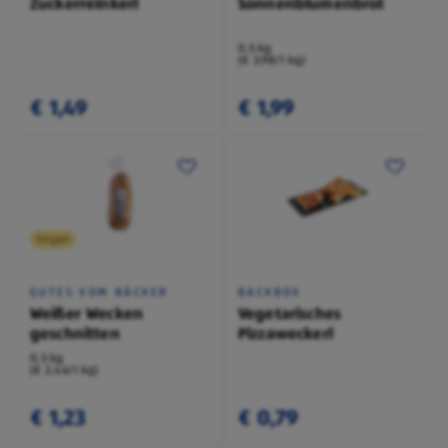
Zuckerreinkerl
Sonnenblumenbrot
0,5 kg
(€ 3,98/1 kg)
€ 1,49
€ 1,99
Vegan
GUTES VOM BÄCKER
BACKBOX
Weißer Wecken
Vegetarisches
geschnitten
Pizzaweckerl
0,5 kg
(€ 2,46/1 kg)
€ 1,23
€ 0,79