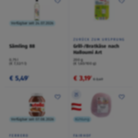
Verfügbar seit 24.07.2026
ZURÜCK ZUM URSPRUNG
Sämling 88
Grill-/Bratkäse nach
Halloumi Art
0,75 l
200 g
(€ 7,32/1 l)
(€ 1,60/100 g)
€ 5,49
€ 3,19
¹
²
€ 3,49
Verfügbar seit 07.08.2026
Kühlung
FERRERO
FAIRHOF