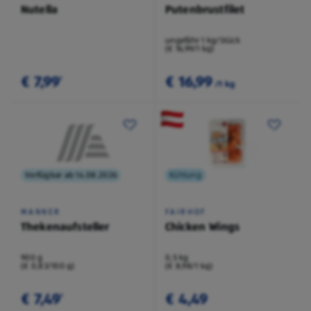
Nutella
Putenbrustfilet
ungefähr 1 kg/Stück
(€ 16,99/1 kg)
€ 7,99
€ 16,99
¹
/1 kg
Verfügbar ab 14.08.2026
Kühlung
MANNER
FAIRHOF
Thekenaufsteller
Chicken Wings
900 g
0,5 kg
(€ 0,83/100 g)
(€ 8,98/1 kg)
€ 7,49
€ 4,49
¹