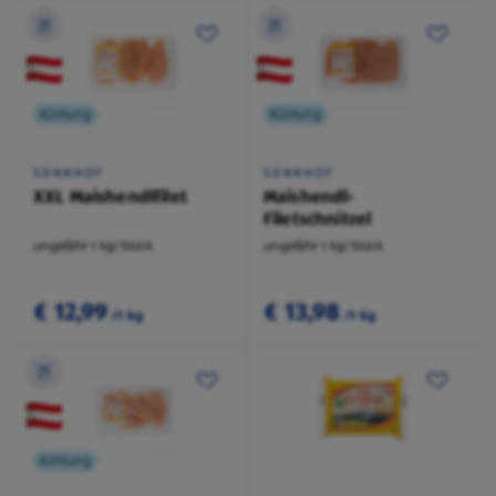
Kühlung
Kühlung
SONNHOF
SONNHOF
XXL Maishendlfilet
Maishendl-
Filetschnitzel
ungefähr 1 kg/Stück
ungefähr 1 kg/Stück
€ 12,99
€ 13,98
/1 kg
/1 kg
Kühlung