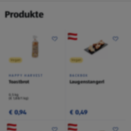
Produkte
Vegan
Vegan
HAPPY HARVEST
BACKBOX
Toastbrot
Laugenstangerl
0,5 kg
(€ 1,88/1 kg)
€ 0,94
€ 0,49