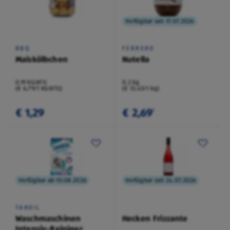
Verfügbar seit 17.07.2026
BBQ
FERRERO
Maiskölbchen
Nutella
0,19 KG/ATG
0,2 kg
(€ 6,79/1 KG/ATG)
(€ 13,45/1 kg)
€ 1,29
€ 2,69
¹
Verfügbar ab 10.08.2026
Verfügbar seit 24.07.2026
TANDIL
Waschmaschinen
Hecken Frizzante
Intensiv-Reiniger