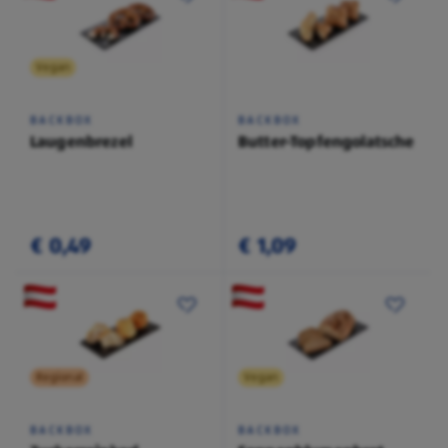
Vegan
BACKBOX
BACKBOX
Laugenbrezel
Butter-Topfengolatsche
€ 0,49
€ 1,09
Regional
Vegan
BACKBOX
BACKBOX