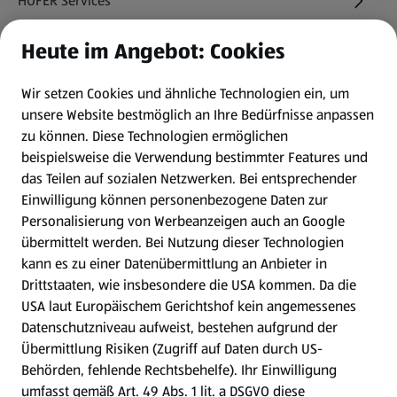
HOFER Services
Heute im Angebot: Cookies
Newsletter
Wir setzen Cookies und ähnliche Technologien ein, um
WhatsApp
unsere Website bestmöglich an Ihre Bedürfnisse anpassen
zu können.
Diese Technologien ermöglichen
Gewinnspiele
beispielsweise die Verwendung bestimmter Features und
das Teilen auf sozialen Netzwerken. Bei entsprechender
Einwilligung können personenbezogene Daten zur
Mein HOFER. Meine Einkäufe.
Personalisierung von Werbeanzeigen auch an Google
übermittelt werden. Bei Nutzung dieser Technologien
Meine Meinung. Mein HOFER.
kann es zu einer Datenübermittlung an Anbieter in
Drittstaaten, wie insbesondere die USA kommen. Da die
Gutscheingroßbestellung
USA laut Europäischem Gerichtshof kein angemessenes
(öffnet in einem neuen Tab)
Datenschutzniveau aufweist, bestehen aufgrund der
Übermittlung Risiken (Zugriff auf Daten durch US-
Folge uns hier:
Behörden, fehlende Rechtsbehelfe). Ihr Einwilligung
umfasst gemäß Art. 49 Abs. 1 lit. a DSGVO diese