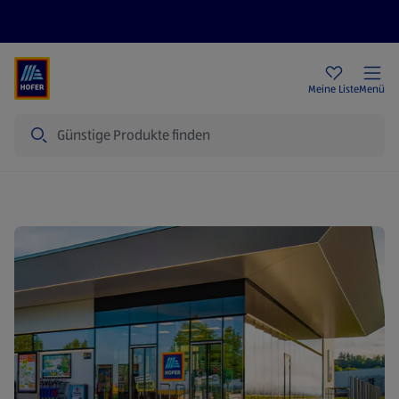
Rezeptwelt
Newsletter
HOFER Filialen
Meine Liste
Menü
Suche
HOFER Unternehmen: Daten & Fakten über das Unternehmen