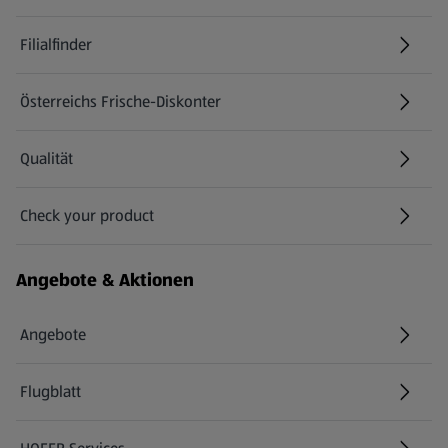
Filialfinder
Österreichs Frische-Diskonter
Qualität
Check your product
(öffnet in einem neuen Tab)
Angebote & Aktionen
Angebote
Flugblatt