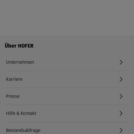
Fußzeilenmenü - weitere Links
Über HOFER
Unternehmen
Karriere
(öffnet in einem neuen Tab)
Presse
Hilfe & Kontakt
(öffnet in einem neuen Tab)
Bestandsabfrage
(öffnet in einem neuen Tab)