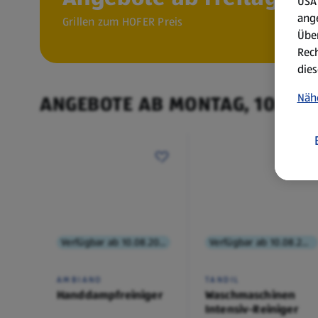
USA 
ang
Grillen zum HOFER Preis
Über
Rech
dies
Näh
ANGEBOTE AB MONTAG, 10.8.
Verfügbar ab 10.08.2026
Verfügbar ab 10.08.2026
AMBIANO
TANDIL
Handdampfreiniger
Waschmaschinen
Intensiv-Reiniger