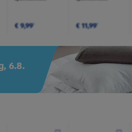
€ 9,99
€ 11,99
¹
¹
, 6.8.