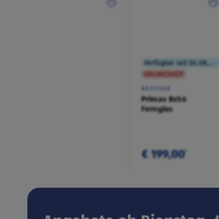
Verfügbar seit 04.08.2026
ONLINESHOP
BRESSER
Primax 8x56
Fernglas
€ 199,00
¹