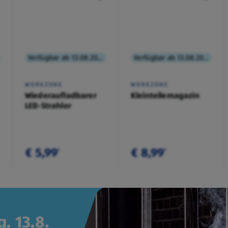
Verfügbar ab 13.08.2026
Verfügbar ab 13.08.2026
WORKZONE
WORKZONE
Wiederaufladbarer
Kleinteilemagazin
LED-Strahler
€ 5,99
€ 8,99
¹
¹
, 13.8.