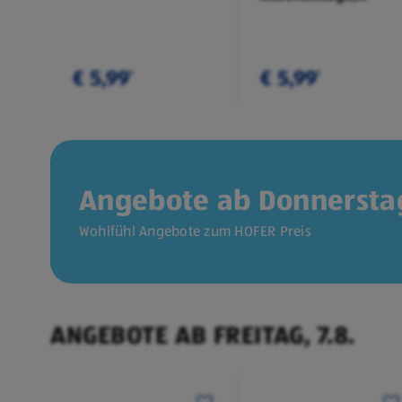
Doppelpkg.
€ 5,99
€ 5,99
¹
¹
Angebote ab Donnerstag
Wohlfühl Angebote zum HOFER Preis
ANGEBOTE AB FREITAG, 7.8.