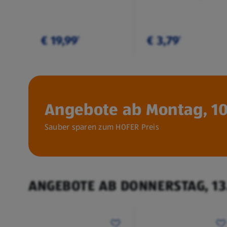
€ 19,99
€ 3,79
¹
¹
Angebote ab Montag, 10
Sauber sparen zum HOFER Preis
ANGEBOTE AB DONNERSTAG, 13