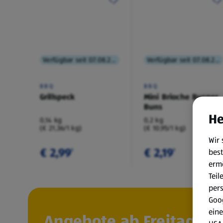
Verfügbar seit 07.08.2026
Verfügbar seit 07.08.2026
BBQ
BBQ
Grillspeck
Mini Brioche Burger
Buns
He
0,14 kg
0,2 kg
(€ 21,36/1 kg)
(€ 10,95/1 kg)
Wir 
€ 2,99
€ 2,19
best
¹
¹
erm
Teil
per
Goog
eine
Angebote ab Freitag, 7.8