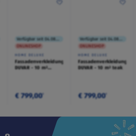
Verfügbar seit 04.08.2026
Verfügbar seit 04.08.2026
ONLINESHOP
ONLINESHOP
HOME DELUXE
HOME DELUXE
Fassadenverkleidung
Fassadenverkleidung
DUVAR - 10 m²
DUVAR - 10 m² teak
anthrazit
€ 799,00
€ 799,00
¹
¹