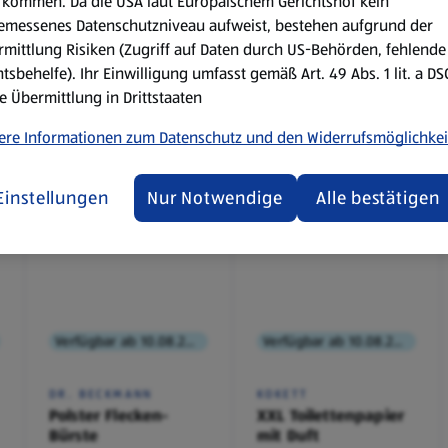
kommen. Da die USA laut Europäischem Gerichtshof kein
emessenes Datenschutzniveau aufweist, bestehen aufgrund der
mittlung Risiken (Zugriff auf Daten durch US-Behörden, fehlende
tsbehelfe). Ihr Einwilligung umfasst gemäß Art. 49 Abs. 1 lit. a D
e Übermittlung in Drittstaaten
ere Informationen zum Datenschutz und den Widerrufsmöglichkei
Einstellungen
Nur Notwendige
Alle bestätigen
Verfügbar ab 10.08.2026
Verfügbar ab 10.08.2026
DR. BECKMANN
KOKETT
Polster Flecken-
XXL Toilettenpapier
Bürste
mit Duft