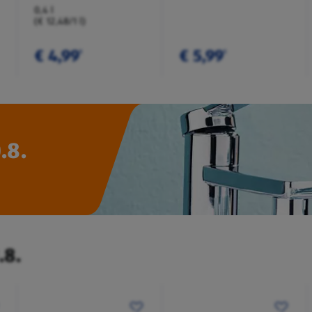
0,4 l
(€ 12,48/1 l)
€ 4,99
€ 5,99
¹
¹
.8.
.8.