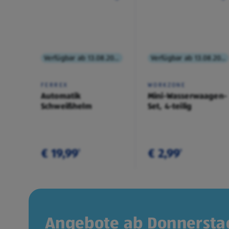
Verfügbar ab 13.08.2026
Verfügbar ab 13.08.2026
FERREX
WORKZONE
Automatik
Mini-Wasserwaagen-
Schweißhelm
Set, 4-teilig
€ 19,99
€ 2,99
¹
¹
Angebote ab Donnerstag