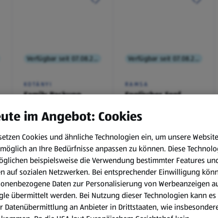
Verfügbar seit 07.08.2026
Verfügbar seit 07.08.2026
KOTÁNYI
RAMSA
Family Packung,
Englischer Senf
Brathendl
ute im Angebot: Cookies
Würzmischung
0,1 kg
(€ 9,90/1 kg)
setzen Cookies und ähnliche Technologien ein, um unsere Websit
€ 2,49
€ 0,99
möglich an Ihre Bedürfnisse anpassen zu können.
Diese Technolo
¹
¹
˒
²
€ 1,29
öglichen beispielsweise die Verwendung bestimmter Features un
en auf sozialen Netzwerken. Bei entsprechender Einwilligung kön
sonenbezogene Daten zur Personalisierung von Werbeanzeigen a
le übermittelt werden. Bei Nutzung dieser Technologien kann es
r Datenübermittlung an Anbieter in Drittstaaten, wie insbesondere
.