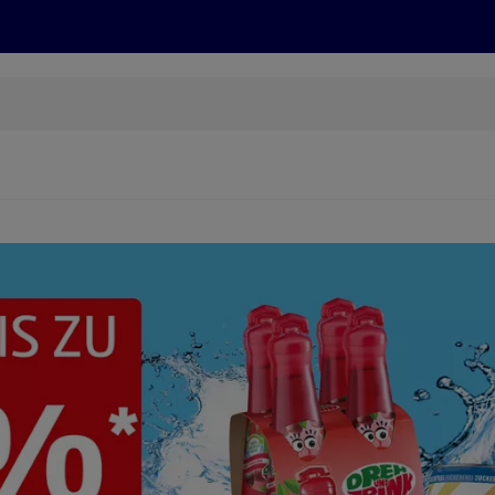
Grillen
ONLINESHOP
HOFER REISEN, HoT, FOTOS, GRÜN
(öffnet in einem neuen Tab)