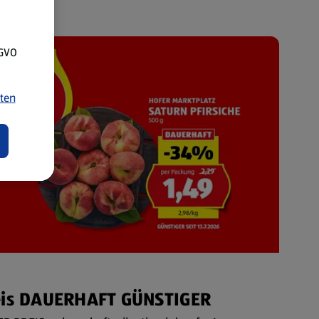
SGVO
ten
eis DAUERHAFT GÜNSTIGER