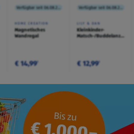
Verfügbar seit 06.08.2026
Verfügbar seit 06.08.2026
HOME CREATION
LILY & DAN
Magnetisches
Kleinkinder-
Wandregal
Matsch-/Buddelanzug/-
Overall
€ 14,99
€ 12,99
¹
¹