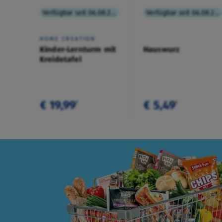
Verfügbar seit 06.08.2026
Verfügbar seit 06.08.2026
HOME CREATION
Kinder-Lernturm mit
Hauswurz
Kreidetafel
€ 19,99
€ 5,49
¹
¹