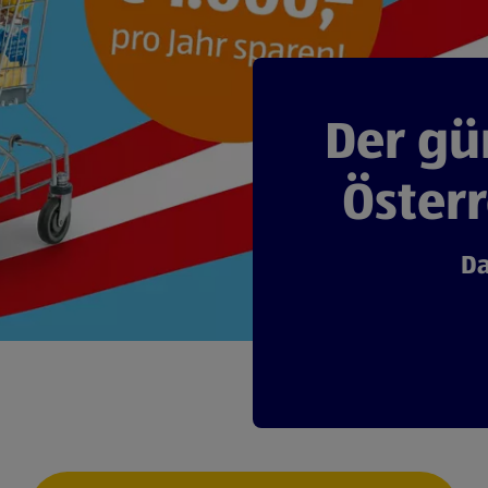
Der gü
Österr
Da