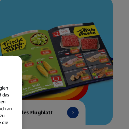
e
gien
d das
nen
uch an
Aktuelles Flugblatt
 zu
 die