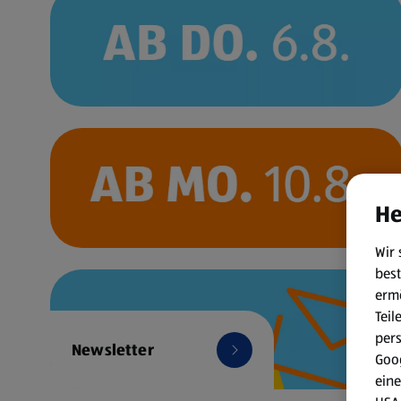
He
Wir 
best
erm
Teil
per
Newsletter
Goog
eine