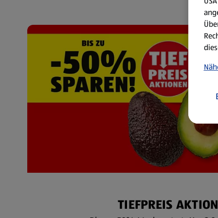
USA 
ang
Über
Rech
dies
Näh
TIEFPREIS AKTIO