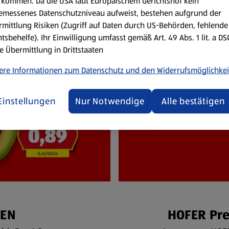
kommen. Da die USA laut Europäischem Gerichtshof kein
emessenes Datenschutzniveau aufweist, bestehen aufgrund der
mittlung Risiken (Zugriff auf Daten durch US-Behörden, fehlende
tsbehelfe). Ihr Einwilligung umfasst gemäß Art. 49 Abs. 1 lit. a D
e Übermittlung in Drittstaaten
ere Informationen zum Datenschutz und den Widerrufsmöglichkei
Einstellungen
Nur Notwendige
Alle bestätigen
NEN
HOFER Pr