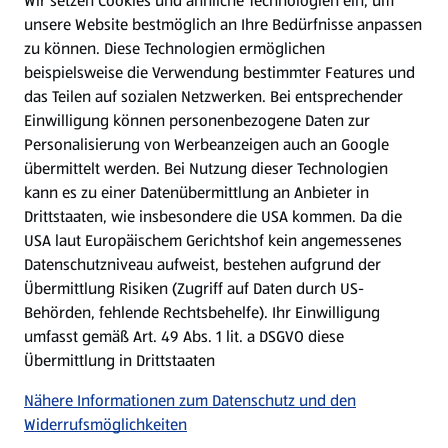
Wir setzen Cookies und ähnliche Technologien ein, um
WhatsApp
unsere Website bestmöglich an Ihre Bedürfnisse anpassen
zu können.
Diese Technologien ermöglichen
Gewinnspiele
beispielsweise die Verwendung bestimmter Features und
das Teilen auf sozialen Netzwerken. Bei entsprechender
Einwilligung können personenbezogene Daten zur
Mein HOFER. Meine Einkäufe.
Personalisierung von Werbeanzeigen auch an Google
übermittelt werden. Bei Nutzung dieser Technologien
Meine Meinung. Mein HOFER.
kann es zu einer Datenübermittlung an Anbieter in
Drittstaaten, wie insbesondere die USA kommen. Da die
Gutscheingroßbestellung
USA laut Europäischem Gerichtshof kein angemessenes
(öffnet in einem neuen Tab)
Datenschutzniveau aufweist, bestehen aufgrund der
Übermittlung Risiken (Zugriff auf Daten durch US-
Folge uns hier:
Behörden, fehlende Rechtsbehelfe). Ihr Einwilligung
umfasst gemäß Art. 49 Abs. 1 lit. a DSGVO diese
Übermittlung in Drittstaaten
Jetzt die HOFER App downloaden
Nähere Informationen zum Datenschutz und den
Widerrufsmöglichkeiten