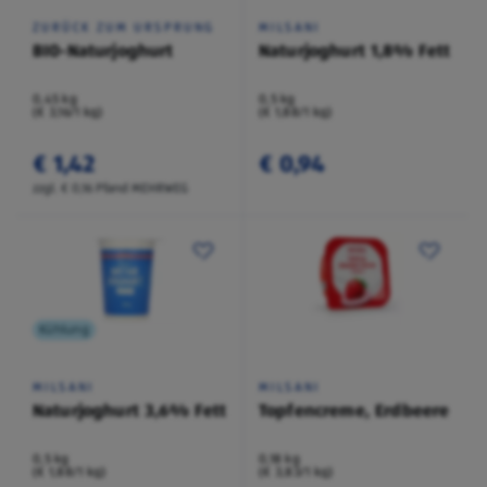
ZURÜCK ZUM URSPRUNG
MILSANI
BIO-Naturjoghurt
Naturjoghurt 1,8% Fett
0,45 kg
0,5 kg
(€ 3,16/1 kg)
(€ 1,88/1 kg)
€ 1,42
€ 0,94
zzgl. € 0,16 Pfand MEHRWEG
Kühlung
MILSANI
MILSANI
Naturjoghurt 3,6% Fett
Topfencreme, Erdbeere
0,5 kg
0,18 kg
(€ 1,88/1 kg)
(€ 3,83/1 kg)