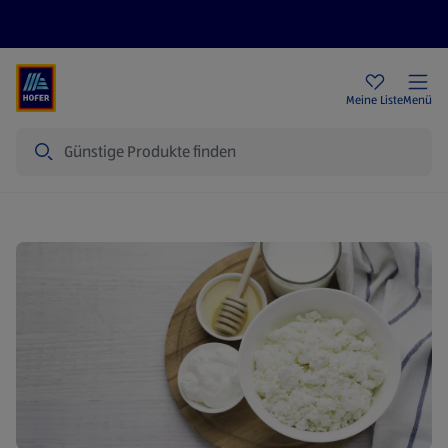
Rezeptwelt
Newsletter
HOFER Filialen
Meine Liste
Menü
Suche