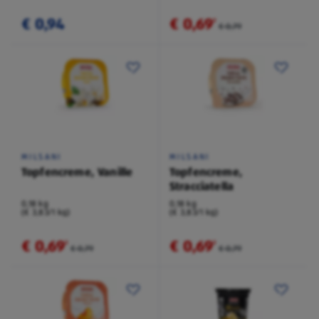
€ 0,94
€ 0,69
²
€ 0,79
MILSANI
MILSANI
Topfencreme, Vanille
Topfencreme,
Stracciatella
0,18 kg
0,18 kg
(€ 3,83/1 kg)
(€ 3,83/1 kg)
€ 0,69
€ 0,69
²
²
€ 0,79
€ 0,79