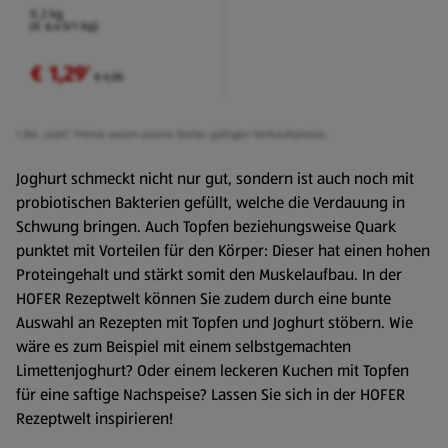
0,2 kg
(€ 6,45/1 kg)
€ 1,29
²
€ 1,35
² Die „statt“-Preise waren unsere bisher gültigen Verkaufspreise.
Joghurt schmeckt nicht nur gut, sondern ist auch noch mit
probiotischen Bakterien gefüllt, welche die Verdauung in
Schwung bringen. Auch Topfen beziehungsweise Quark
punktet mit Vorteilen für den Körper: Dieser hat einen hohen
Proteingehalt und stärkt somit den Muskelaufbau. In der
HOFER Rezeptwelt können Sie zudem durch eine bunte
Auswahl an Rezepten mit Topfen und Joghurt stöbern. Wie
wäre es zum Beispiel mit einem selbstgemachten
Limettenjoghurt? Oder einem leckeren Kuchen mit Topfen
für eine saftige Nachspeise? Lassen Sie sich in der HOFER
Rezeptwelt inspirieren!