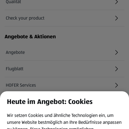
Qualität
Check your product
(öffnet in einem neuen Tab)
Angebote & Aktionen
Angebote
Flugblatt
HOFER Services
Heute im Angebot: Cookies
Newsletter
Wir setzen Cookies und ähnliche Technologien ein, um
WhatsApp
unsere Website bestmöglich an Ihre Bedürfnisse anpassen