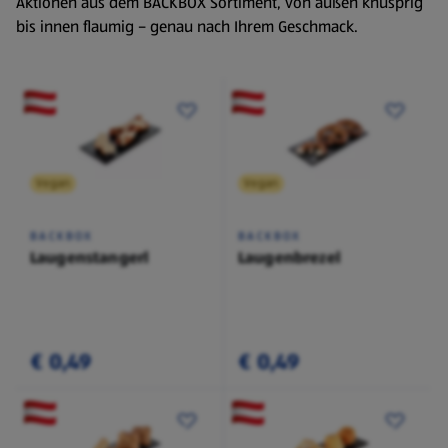
Aktionen aus dem BACKBOX Sortiment, von außen knusprig
bis innen flaumig – genau nach Ihrem Geschmack.
Vegan
Vegan
BACKBOX
BACKBOX
Laugenstangerl
Laugenbrezel
€ 0,49
€ 0,49