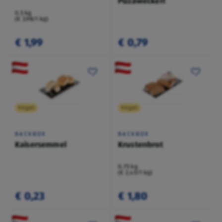
Pizzaweckerl
0,5 kg
(€ 3,98/1 kg)
€ 1,99
€ 0,79
Vegan
Vegan
BACKBOX
BACKBOX
Kaisersemmel
Krustenbrot
0,75 kg
(€ 2,40/1 kg)
€ 0,23
€ 1,80