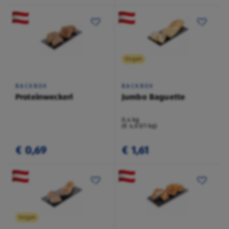
Vegan
BACKBOX
BACKBOX
Proteinweckerl
Jumbo Baguette
0,4 kg
(€ 4,03/1 kg)
€ 0,69
€ 1,61
Vegan