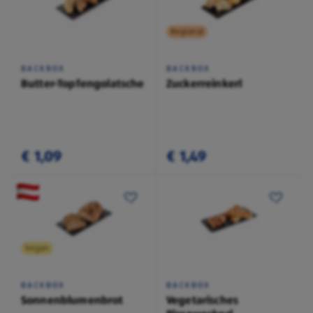
Regional
BACKBOX
BACKBOX
Butter-Topfengolatsche
Zuckerreinkerl
€ 1,09
€ 1,49
Vegan
BACKBOX
BACKBOX
Sonnenblumenbrot
Vegetarisches