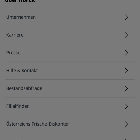
Über HOFER
Unternehmen
Karriere
(öffnet in einem neuen Tab)
Presse
Hilfe & Kontakt
(öffnet in einem neuen Tab)
Bestandsabfrage
(öffnet in einem neuen Tab)
Filialfinder
Österreichs Frische-Diskonter