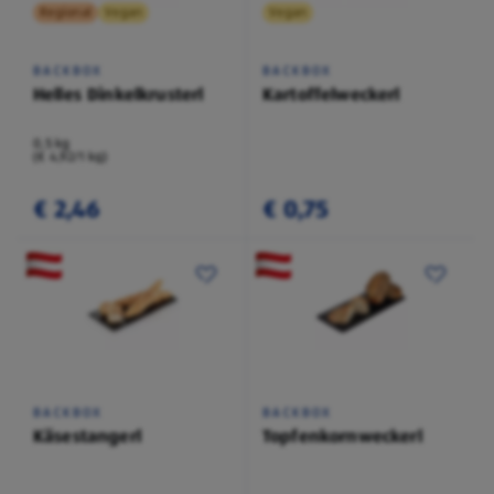
Regional
Vegan
Vegan
BACKBOX
BACKBOX
Helles Dinkelkrusterl
Kartoffelweckerl
0,5 kg
(€ 4,92/1 kg)
€ 2,46
€ 0,75
BACKBOX
BACKBOX
Käsestangerl
Topfenkornweckerl