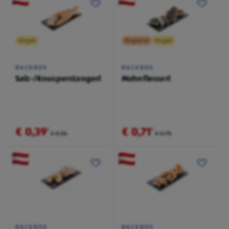
Vegan
Regional
Vegan
BACKBOX
BACKBOX
Salz-/Knusperstangerl
Mohnflesserl
€ 0,39
€ 0,71
²
²
€ 0,56
€ 0,75
BACKBOX
BACKBOX