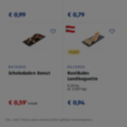
€ 0,99
€ 0,79
Vegan
BACKBOX
BACKBOX
Schokoladen Donut
Rustikales
Landbaguette
0,25 kg
(€ 3,76/1 kg)
€ 0,59
€ 0,94
²
€ 0,69
² Die „statt“-Preise waren unsere bisher gültigen Verkaufspreise.