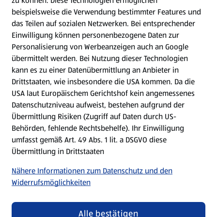
zu können.
Diese Technologien ermöglichen
Gewinnspiele
beispielsweise die Verwendung bestimmter Features und
das Teilen auf sozialen Netzwerken. Bei entsprechender
Einwilligung können personenbezogene Daten zur
Mein HOFER. Meine Einkäufe.
Personalisierung von Werbeanzeigen auch an Google
übermittelt werden. Bei Nutzung dieser Technologien
Meine Meinung. Mein HOFER.
kann es zu einer Datenübermittlung an Anbieter in
Drittstaaten, wie insbesondere die USA kommen. Da die
Gutscheingroßbestellung
USA laut Europäischem Gerichtshof kein angemessenes
(öffnet in einem neuen Tab)
Datenschutzniveau aufweist, bestehen aufgrund der
Übermittlung Risiken (Zugriff auf Daten durch US-
Folge uns hier:
Behörden, fehlende Rechtsbehelfe). Ihr Einwilligung
umfasst gemäß Art. 49 Abs. 1 lit. a DSGVO diese
Übermittlung in Drittstaaten
Jetzt die HOFER App downloaden
Nähere Informationen zum Datenschutz und den
Widerrufsmöglichkeiten
Alle bestätigen