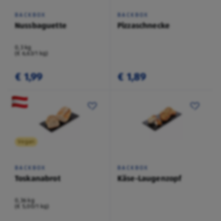
BACKBOX
BACKBOX
Nussbaguette
Pizzaschnecke
0,3 kg
(€ 6,63/1 kg)
€ 1,99
€ 1,89
Vegan
BACKBOX
BACKBOX
Toskanabrot
Käse-Laugenzopf
0,36 kg
(€ 5,00/1 kg)