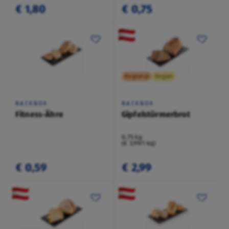
€ 1,80
€ 0,75
Regional
Vegan
BACKBOX
BACKBOX
Fitness-Ähre
Gipfelstürmerbrot
0,75 kg
(€ 3,99/1 kg)
€ 0,59
€ 2,99