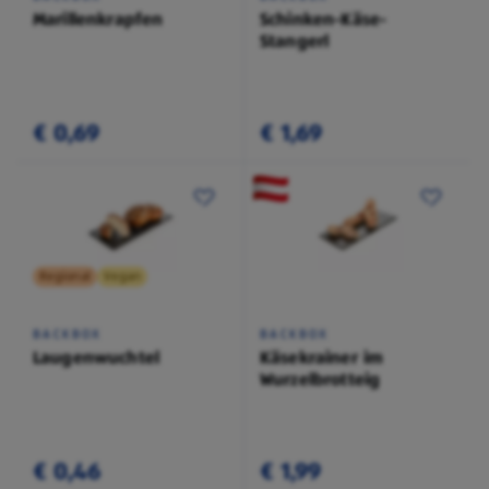
Marillenkrapfen
Schinken-Käse-
Stangerl
€ 0,69
€ 1,69
Regional
Vegan
BACKBOX
BACKBOX
Laugenwuchtel
Käsekrainer im
Wurzelbrotteig
€ 0,46
€ 1,99