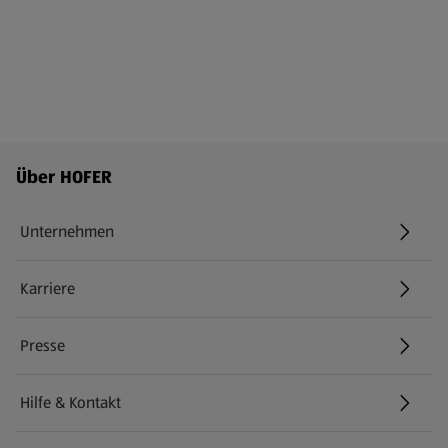
Fußzeilenmenü - weitere Links
Über HOFER
Unternehmen
Karriere
(öffnet in einem neuen Tab)
Presse
Hilfe & Kontakt
(öffnet in einem neuen Tab)