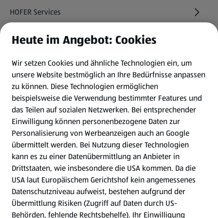
HOFER Services
Heute im Angebot: Cookies
Newsletter
Wir setzen Cookies und ähnliche Technologien ein, um
WhatsApp
unsere Website bestmöglich an Ihre Bedürfnisse anpassen
zu können.
Diese Technologien ermöglichen
Gewinnspiele
beispielsweise die Verwendung bestimmter Features und
das Teilen auf sozialen Netzwerken. Bei entsprechender
Einwilligung können personenbezogene Daten zur
Mein HOFER. Meine Einkäufe.
Personalisierung von Werbeanzeigen auch an Google
übermittelt werden. Bei Nutzung dieser Technologien
Meine Meinung. Mein HOFER.
kann es zu einer Datenübermittlung an Anbieter in
Drittstaaten, wie insbesondere die USA kommen. Da die
Gutscheingroßbestellung
USA laut Europäischem Gerichtshof kein angemessenes
(öffnet in einem neuen Tab)
Datenschutzniveau aufweist, bestehen aufgrund der
Übermittlung Risiken (Zugriff auf Daten durch US-
Folge uns hier:
Behörden, fehlende Rechtsbehelfe). Ihr Einwilligung