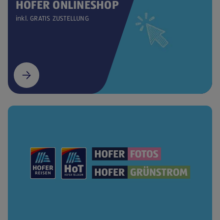
HOFER ONLINESHOP
inkl. GRATIS ZUSTELLUNG
(öffnet in einem neuen Tab)