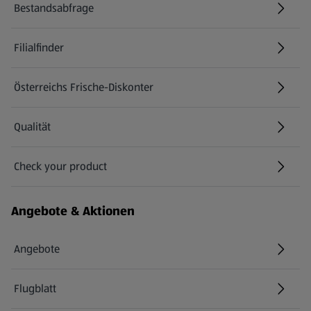
Bestandsabfrage
(öffnet in einem neuen Tab)
Filialfinder
Österreichs Frische-Diskonter
Qualität
Check your product
(öffnet in einem neuen Tab)
Angebote & Aktionen
Angebote
Flugblatt