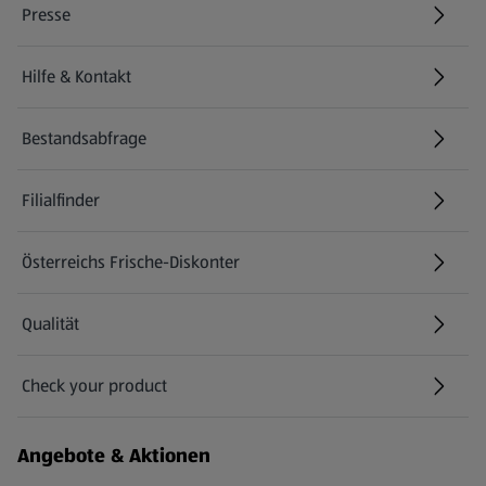
Presse
Hilfe & Kontakt
(öffnet in einem neuen Tab)
Bestandsabfrage
(öffnet in einem neuen Tab)
Filialfinder
Österreichs Frische-Diskonter
Qualität
Check your product
(öffnet in einem neuen Tab)
Angebote & Aktionen