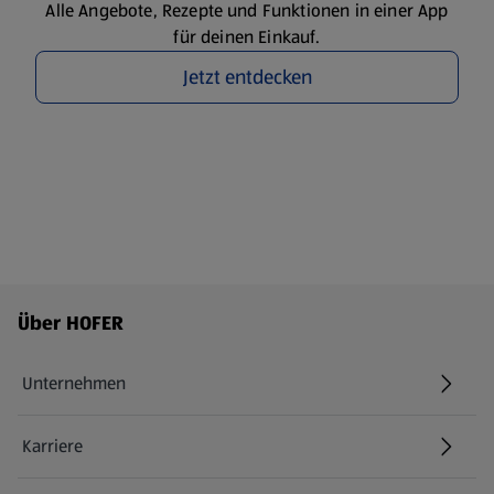
Alle Angebote, Rezepte und Funktionen in einer App
für deinen Einkauf.
Jetzt entdecken
Fußzeilenmenü - weitere Links
Über HOFER
Unternehmen
Karriere
(öffnet in einem neuen Tab)