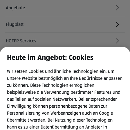
Angebote
Flugblatt
HOFER Services
Heute im Angebot: Cookies
Newsletter
Wir setzen Cookies und ähnliche Technologien ein, um
WhatsApp
unsere Website bestmöglich an Ihre Bedürfnisse anpassen
zu können.
Diese Technologien ermöglichen
Gewinnspiele
beispielsweise die Verwendung bestimmter Features und
das Teilen auf sozialen Netzwerken. Bei entsprechender
Einwilligung können personenbezogene Daten zur
Mein HOFER. Meine Einkäufe.
Personalisierung von Werbeanzeigen auch an Google
übermittelt werden. Bei Nutzung dieser Technologien
Meine Meinung. Mein HOFER.
kann es zu einer Datenübermittlung an Anbieter in