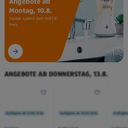
Angebote ab
Montag, 10.8.
Sauber sparen zum HOFER
Preis
ANGEBOTE AB DONNERSTAG, 13.8.
Verfügbar ab 13.08.2026
Verfügbar ab 13.08.2026
Verfügba