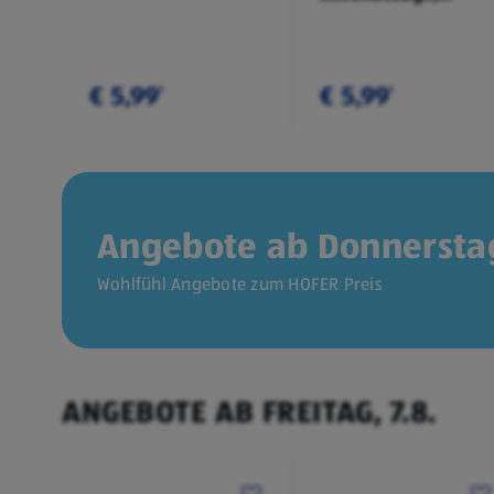
Doppelpkg.
€ 5,99
€ 5,99
¹
¹
Angebote ab Donnerstag
Wohlfühl Angebote zum HOFER Preis
ANGEBOTE AB FREITAG, 7.8.