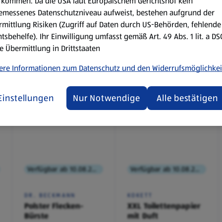
kommen. Da die USA laut Europäischem Gerichtshof kein
emessenes Datenschutzniveau aufweist, bestehen aufgrund der
mittlung Risiken (Zugriff auf Daten durch US-Behörden, fehlende
tsbehelfe). Ihr Einwilligung umfasst gemäß Art. 49 Abs. 1 lit. a D
e Übermittlung in Drittstaaten
ere Informationen zum Datenschutz und den Widerrufsmöglichkei
Einstellungen
Nur Notwendige
Alle bestätigen
Verfügbar ab 10.08.2026
Verfügbar ab 10.08.2026
DR. BECKMANN
KOKETT
Polster Flecken-
XXL Toilettenpapier
Bürste
mit Duft