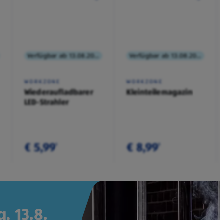
Verfügbar ab 13.08.2026
Verfügbar ab 13.08.2026
WORKZONE
WORKZONE
Wiederaufladbarer
Kleinteilemagazin
LED-Strahler
€ 5,99
€ 8,99
¹
¹
, 13.8.