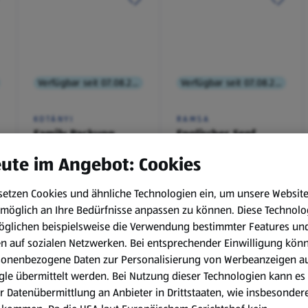
Verfügbar seit 07.08.2026
Verfügbar seit 07.08.2026
KOTÁNYI
RAMSA
Family Packung,
Englischer Senf
Brathendl
ute im Angebot: Cookies
Würzmischung
0,1 kg
(€ 9,90/1 kg)
setzen Cookies und ähnliche Technologien ein, um unsere Websit
€ 2,49
€ 0,99
möglich an Ihre Bedürfnisse anpassen zu können.
Diese Technolo
¹
¹
˒
²
€ 1,29
öglichen beispielsweise die Verwendung bestimmter Features un
en auf sozialen Netzwerken. Bei entsprechender Einwilligung kön
sonenbezogene Daten zur Personalisierung von Werbeanzeigen a
le übermittelt werden. Bei Nutzung dieser Technologien kann es
r Datenübermittlung an Anbieter in Drittstaaten, wie insbesondere
.