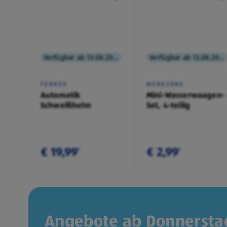
Verfügbar ab 13.08.2026
Verfügbar ab 13.08.2026
FERREX
WORKZONE
Automatik
Mini-Wasserwaagen-
Schweißhelm
Set, 4-teilig
€ 19,99
€ 2,99
¹
¹
Angebote ab Donnerstag