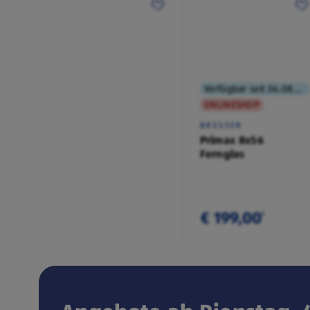
Verfügbar seit 04.08.2026
ONLINESHOP
BRESSER
Primax 8x56
Fernglas
€ 199,00
¹