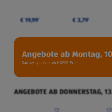
€ 19,99
€ 3,79
¹
¹
Angebote ab Montag, 10
Sauber sparen zum HOFER Preis
ANGEBOTE AB DONNERSTAG, 13