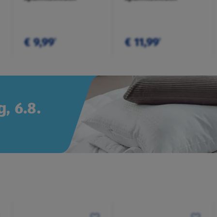
€ 9,99
€ 11,99
¹
¹
, 6.8.