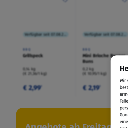
Verfügbar seit 07.08.2026
Verfügbar seit 07.08.2026
BBQ
BBQ
Grillspeck
Mini Brioche Burger
Buns
He
0,14 kg
0,2 kg
(€ 21,36/1 kg)
(€ 10,95/1 kg)
Wir 
€ 2,99
€ 2,19
best
¹
¹
erm
Teil
per
Goog
eine
Angebote ab Freitag, 7.8