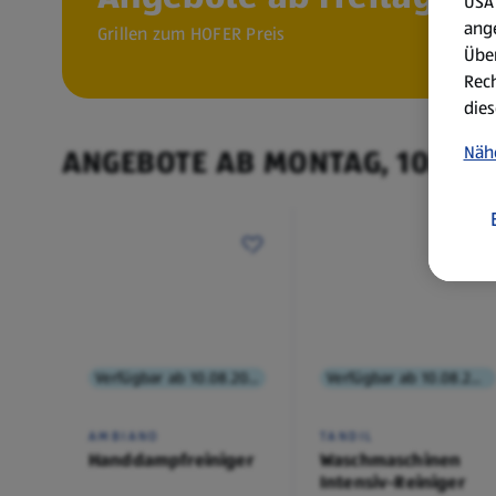
USA 
ang
Grillen zum HOFER Preis
Über
Rech
dies
Näh
ANGEBOTE AB MONTAG, 10.8.
Verfügbar ab 10.08.2026
Verfügbar ab 10.08.2026
AMBIANO
TANDIL
Handdampfreiniger
Waschmaschinen
Intensiv-Reiniger