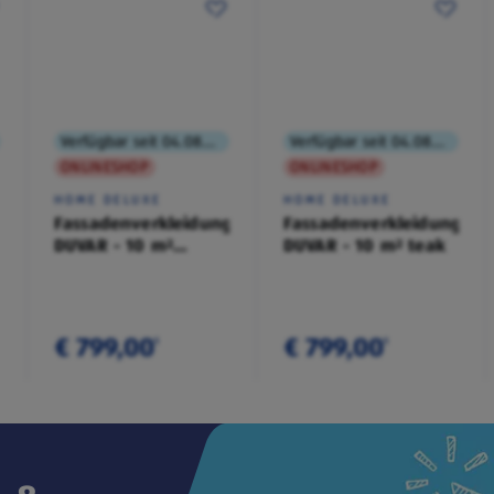
Verfügbar seit 04.08.2026
Verfügbar seit 04.08.2026
ONLINESHOP
ONLINESHOP
HOME DELUXE
HOME DELUXE
Fassadenverkleidung
Fassadenverkleidung
DUVAR - 10 m²
DUVAR - 10 m² teak
anthrazit
€ 799,00
€ 799,00
¹
¹