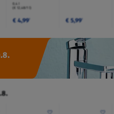
0,4 l
(€ 12,48/1 l)
€ 4,99
€ 5,99
¹
¹
.8.
.8.