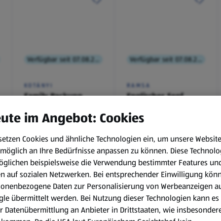
Verfügbar seit 07.08.2026
Verfügbar seit 07.08.2026
KOTÁNYI
RAMSA
Family Packung,
Englischer Senf
Brathendl
ute im Angebot: Cookies
Würzmischung
0,1 kg
(€ 9,90/1 kg)
setzen Cookies und ähnliche Technologien ein, um unsere Websit
€ 2,49
€ 0,99
möglich an Ihre Bedürfnisse anpassen zu können.
Diese Technolo
¹
¹
˒
²
€ 1,29
öglichen beispielsweise die Verwendung bestimmter Features un
en auf sozialen Netzwerken. Bei entsprechender Einwilligung kön
sonenbezogene Daten zur Personalisierung von Werbeanzeigen a
le übermittelt werden. Bei Nutzung dieser Technologien kann es
r Datenübermittlung an Anbieter in Drittstaaten, wie insbesondere
.