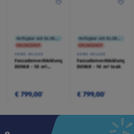
Verfügbar seit 04.08.2026
Verfügbar seit 04.08.2026
ONLINESHOP
ONLINESHOP
HOME DELUXE
HOME DELUXE
Fassadenverkleidung
Fassadenverkleidung
DUVAR - 10 m²
DUVAR - 10 m² teak
anthrazit
€ 799,00
€ 799,00
¹
¹