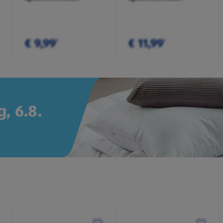
€ 9,99
€ 11,99
¹
¹
, 6.8.