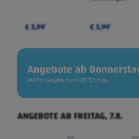
Doppelpkg.
€ 5,99
€ 5,99
¹
¹
Angebote ab Donnerstag
Wohlfühl Angebote zum HOFER Preis
ANGEBOTE AB FREITAG, 7.8.