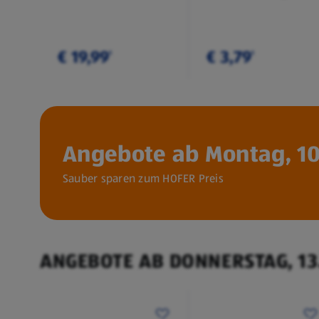
€ 19,99
€ 3,79
¹
¹
Angebote ab Montag, 10
Sauber sparen zum HOFER Preis
ANGEBOTE AB DONNERSTAG, 13