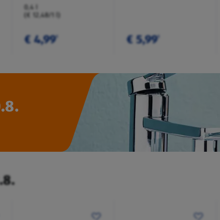
0,4 l
(€ 12,48/1 l)
€ 4,99
€ 5,99
¹
¹
.8.
.8.