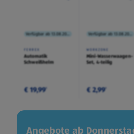
Verfügbar ab 13.08.2026
Verfügbar ab 13.08.2026
FERREX
WORKZONE
Automatik
Mini-Wasserwaagen-
Schweißhelm
Set, 4-teilig
€ 19,99
€ 2,99
¹
¹
Angebote ab Donnerstag