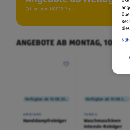
USA 
ang
Grillen zum HOFER Preis
Über
Rech
dies
Näh
ANGEBOTE AB MONTAG, 10.8.
Verfügbar ab 10.08.2026
Verfügbar ab 10.08.2026
AMBIANO
TANDIL
Handdampfreiniger
Waschmaschinen
Intensiv-Reiniger