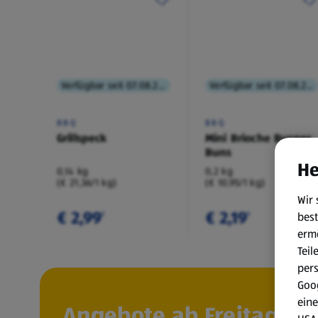
Verfügbar seit 07.08.2026
Verfügbar seit 07.08.2026
BBQ
BBQ
Grillspeck
Mini Brioche Burger
Buns
He
0,14 kg
0,2 kg
(€ 21,36/1 kg)
(€ 10,95/1 kg)
Wir 
€ 2,99
€ 2,19
best
¹
¹
erm
Teil
per
Goog
eine
Angebote ab Freitag, 7.8