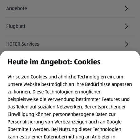
Angebote
Flugblatt
HOFER Services
Heute im Angebot: Cookies
Newsletter
Wir setzen Cookies und ähnliche Technologien ein, um
WhatsApp
unsere Website bestmöglich an Ihre Bedürfnisse anpassen
zu können.
Diese Technologien ermöglichen
Gewinnspiele
beispielsweise die Verwendung bestimmter Features und
das Teilen auf sozialen Netzwerken. Bei entsprechender
Einwilligung können personenbezogene Daten zur
Mein HOFER. Meine Einkäufe.
Personalisierung von Werbeanzeigen auch an Google
übermittelt werden. Bei Nutzung dieser Technologien
Meine Meinung. Mein HOFER.
kann es zu einer Datenübermittlung an Anbieter in