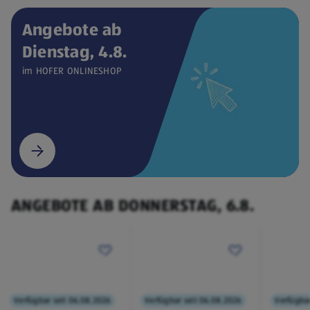
Angebote ab
Dienstag, 4.8.
Verfügbar seit 04.08.2026
ONLINESHOP
im HOFER ONLINESHOP
CEEM
Weintemperierschrank
€ 449,00
¹
(öffnet in einem neuen Tab)
ANGEBOTE AB DONNERSTAG, 6.8.
Verfügbar seit 06.08.2026
Verfügbar seit 06.08.2026
Verfügbar