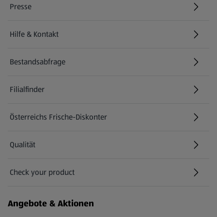
Presse
Hilfe & Kontakt
(öffnet in einem neuen Tab)
Bestandsabfrage
(öffnet in einem neuen Tab)
Filialfinder
Österreichs Frische-Diskonter
Qualität
Check your product
(öffnet in einem neuen Tab)
Angebote & Aktionen