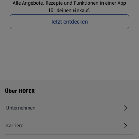
Alle Angebote, Rezepte und Funktionen in einer App
für deinen Einkauf.
Jetzt entdecken
Fußzeilenmenü - weitere Links
Über HOFER
Unternehmen
Karriere
(öffnet in einem neuen Tab)