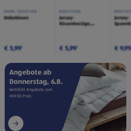
HOME CREATION
NOVITESSE
NOVITE
Dekokissen
Jersey-
Jersey-
Kissenbezüge,
Spannl
Doppelpkg.
€ 5,99
€ 5,99
€ 9,9
¹
¹
Angebote ab
Donnerstag, 6.8.
Wohlfühl Angebote zum
HOFER Preis