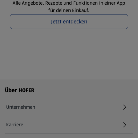
Alle Angebote, Rezepte und Funktionen in einer App
für deinen Einkauf.
Jetzt entdecken
Fußzeilenmenü - weitere Links
Über HOFER
Unternehmen
Karriere
(öffnet in einem neuen Tab)