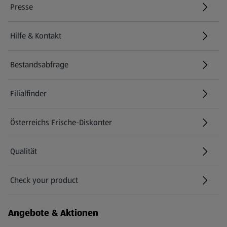
Presse
Hilfe & Kontakt
(öffnet in einem neuen Tab)
Bestandsabfrage
(öffnet in einem neuen Tab)
Filialfinder
Österreichs Frische-Diskonter
Qualität
Check your product
(öffnet in einem neuen Tab)
Angebote & Aktionen