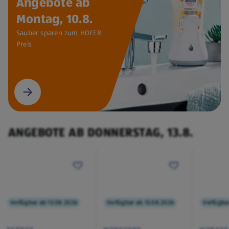
Angebote ab
Montag, 10.8.
Sauber sparen zum HOFER
Preis
ANGEBOTE AB DONNERSTAG, 13.8.
Verfügbar ab 13.08.2026
Verfügbar ab 13.08.2026
Verfügba