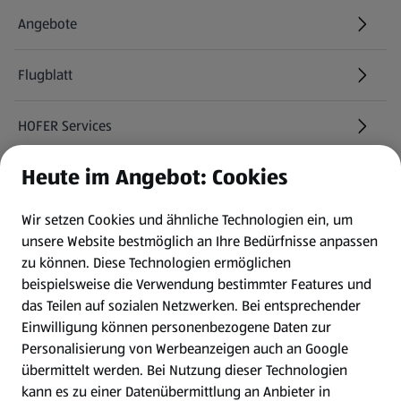
Angebote
Flugblatt
HOFER Services
Heute im Angebot: Cookies
Newsletter
Wir setzen Cookies und ähnliche Technologien ein, um
WhatsApp
unsere Website bestmöglich an Ihre Bedürfnisse anpassen
zu können.
Diese Technologien ermöglichen
Gewinnspiele
beispielsweise die Verwendung bestimmter Features und
das Teilen auf sozialen Netzwerken. Bei entsprechender
Einwilligung können personenbezogene Daten zur
Mein HOFER. Meine Einkäufe.
Personalisierung von Werbeanzeigen auch an Google
übermittelt werden. Bei Nutzung dieser Technologien
Meine Meinung. Mein HOFER.
kann es zu einer Datenübermittlung an Anbieter in