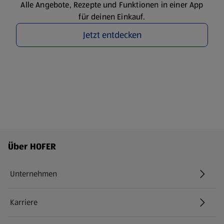
Alle Angebote, Rezepte und Funktionen in einer App
für deinen Einkauf.
Jetzt entdecken
Fußzeilenmenü - weitere Links
Über HOFER
Unternehmen
Karriere
(öffnet in einem neuen Tab)