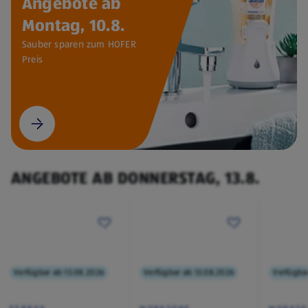
Angebote ab
Montag, 10.8.
Sauber sparen zum HOFER
Preis
ANGEBOTE AB DONNERSTAG, 13.8.
Verfügbar ab 13.08.2026
Verfügbar ab 13.08.2026
Verfügba