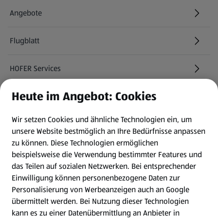
Angebote
Flugblatt
HOFER Services
Heute im Angebot: Cookies
Newsletter
Wir setzen Cookies und ähnliche Technologien ein, um
WhatsApp
unsere Website bestmöglich an Ihre Bedürfnisse anpassen
zu können.
Diese Technologien ermöglichen
Gewinnspiele
beispielsweise die Verwendung bestimmter Features und
das Teilen auf sozialen Netzwerken. Bei entsprechender
Einwilligung können personenbezogene Daten zur
Mein HOFER. Meine Einkäufe.
Personalisierung von Werbeanzeigen auch an Google
übermittelt werden. Bei Nutzung dieser Technologien
Meine Meinung. Mein HOFER.
kann es zu einer Datenübermittlung an Anbieter in