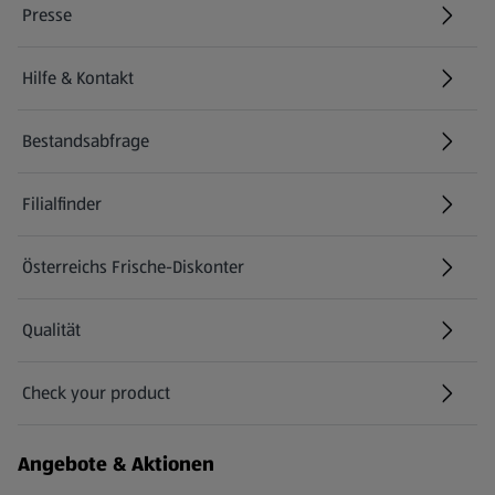
Presse
Hilfe & Kontakt
(öffnet in einem neuen Tab)
Bestandsabfrage
(öffnet in einem neuen Tab)
Filialfinder
Österreichs Frische-Diskonter
Qualität
Check your product
(öffnet in einem neuen Tab)
Angebote & Aktionen