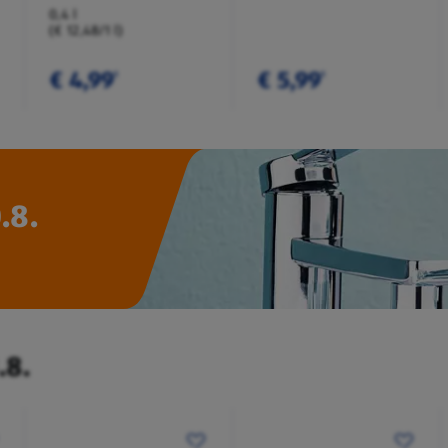
0,4 l
(€ 12,48/1 l)
€ 4,99
€ 5,99
¹
¹
.8.
.8.