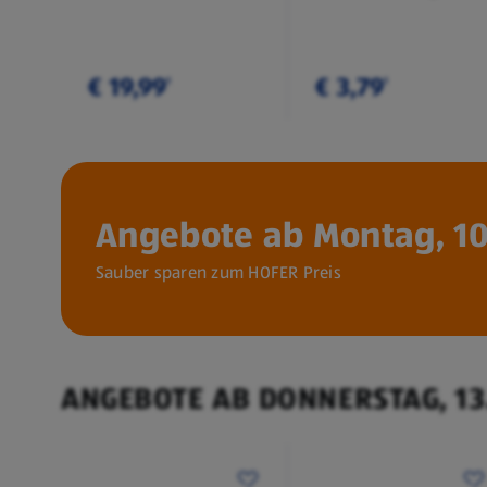
€ 19,99
€ 3,79
¹
¹
Angebote ab Montag, 10
Sauber sparen zum HOFER Preis
ANGEBOTE AB DONNERSTAG, 13