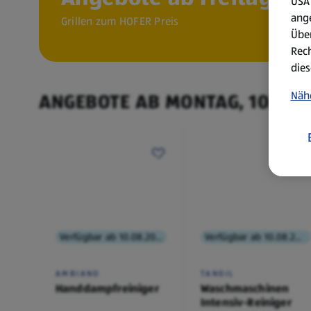
USA 
ang
Grillen zum HOFER Preis
Über
Rech
dies
Näh
ANGEBOTE AB MONTAG, 10.8.
Verfügbar ab 10.08.2026
Verfügbar ab 10.08.2026
AMBIANO
TANDIL
Handdampfreiniger
Waschmaschinen
Intensiv-Reiniger