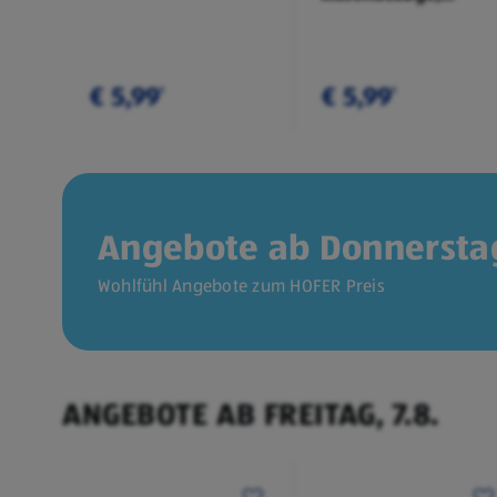
Doppelpkg.
€ 5,99
€ 5,99
¹
¹
Angebote ab Donnerstag
Wohlfühl Angebote zum HOFER Preis
ANGEBOTE AB FREITAG, 7.8.