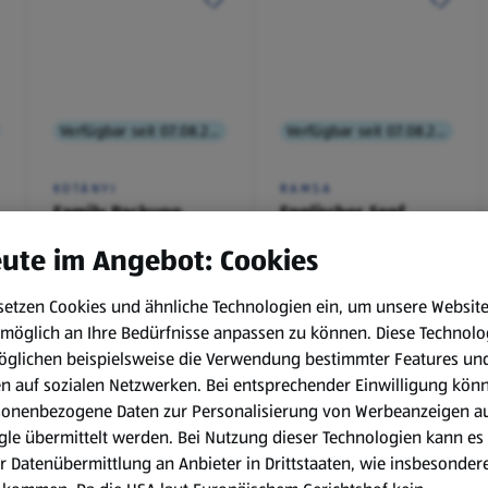
Verfügbar seit 07.08.2026
Verfügbar seit 07.08.2026
KOTÁNYI
RAMSA
Family Packung,
Englischer Senf
Brathendl
ute im Angebot: Cookies
Würzmischung
0,1 kg
(€ 9,90/1 kg)
setzen Cookies und ähnliche Technologien ein, um unsere Websit
€ 2,49
€ 0,99
möglich an Ihre Bedürfnisse anpassen zu können.
Diese Technolo
¹
¹
˒
²
€ 1,29
öglichen beispielsweise die Verwendung bestimmter Features un
en auf sozialen Netzwerken. Bei entsprechender Einwilligung kön
sonenbezogene Daten zur Personalisierung von Werbeanzeigen a
le übermittelt werden. Bei Nutzung dieser Technologien kann es
r Datenübermittlung an Anbieter in Drittstaaten, wie insbesondere
.