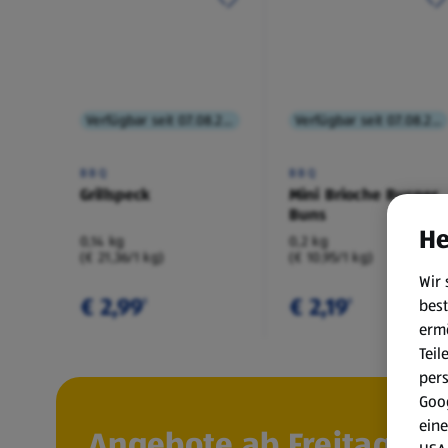
Verfügbar seit 07.08.2026
Verfügbar seit 07.08.2026
BBQ
BBQ
Grillspeck
Mini Brioche Burger
Buns
He
0,14 kg
0,2 kg
(€ 21,36/1 kg)
(€ 10,95/1 kg)
Wir 
€ 2,99
€ 2,19
best
¹
¹
erm
Teil
per
Goog
eine
Angebote ab Freitag, 7.8