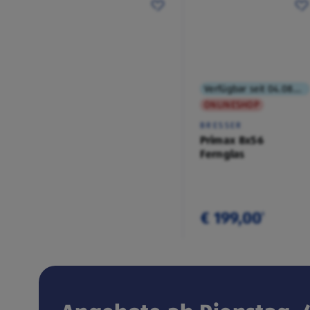
Verfügbar seit 04.08.2026
ONLINESHOP
BRESSER
Primax 8x56
Fernglas
€ 199,00
¹