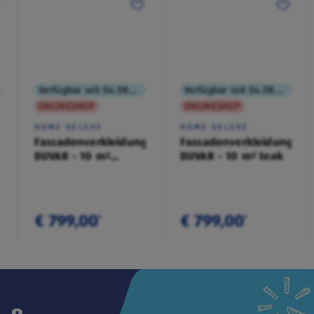
Verfügbar seit 04.08.2026
Verfügbar seit 04.08.2026
ONLINESHOP
ONLINESHOP
HOME DELUXE
HOME DELUXE
Fassadenverkleidung
Fassadenverkleidung
DUVAR - 10 m²
DUVAR - 10 m² teak
anthrazit
€ 799,00
€ 799,00
¹
¹