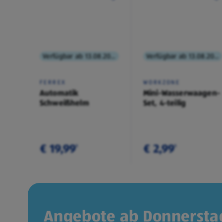
Verfügbar ab 13.08.2026
Verfügbar ab 13.08.2026
FERREX
WORKZONE
Automatik
Mini-Wasserwaagen-
Schweißhelm
Set, 4-teilig
€ 19,99
€ 2,99
¹
¹
Angebote ab Donnerstag