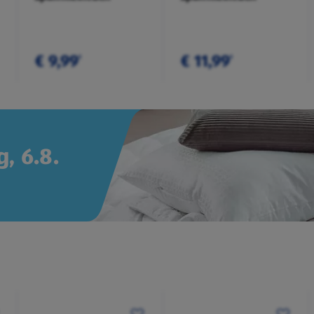
€ 9,99
€ 11,99
¹
¹
, 6.8.