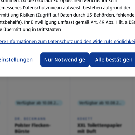
kommen. Da die USA laut Europäischem Gerichtshof kein
emessenes Datenschutzniveau aufweist, bestehen aufgrund der
mittlung Risiken (Zugriff auf Daten durch US-Behörden, fehlende
tsbehelfe). Ihr Einwilligung umfasst gemäß Art. 49 Abs. 1 lit. a D
e Übermittlung in Drittstaaten
ere Informationen zum Datenschutz und den Widerrufsmöglichkei
Einstellungen
Nur Notwendige
Alle bestätigen
Verfügbar ab 10.08.2026
Verfügbar ab 10.08.2026
DR. BECKMANN
KOKETT
Polster Flecken-
XXL Toilettenpapier
Bürste
mit Duft