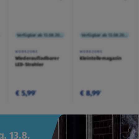
Verfügbar ab 13.08.2026
Verfügbar ab 13.08.2026
WORKZONE
WORKZONE
Wiederaufladbarer
Kleinteilemagazin
LED-Strahler
€ 5,99
€ 8,99
¹
¹
, 13.8.