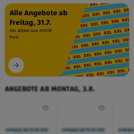
Alle Angebote ab
Freitag, 31.7.
XXL Artikel zum HOFER
Preis
ANGEBOTE AB MONTAG, 3.8.
Verfügbar seit 03.08.2026
Verfügbar seit 03.08.2026
Verfügbar