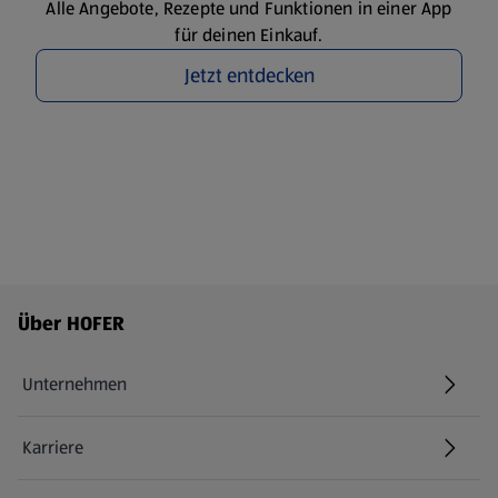
Alle Angebote, Rezepte und Funktionen in einer App
für deinen Einkauf.
Jetzt entdecken
Fußzeilenmenü - weitere Links
Über HOFER
Unternehmen
Karriere
(öffnet in einem neuen Tab)