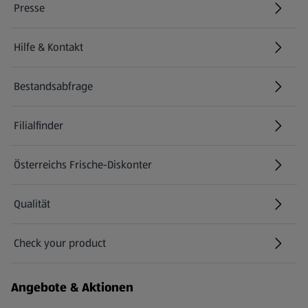
Presse
Hilfe & Kontakt
(öffnet in einem neuen Tab)
Bestandsabfrage
(öffnet in einem neuen Tab)
Filialfinder
Österreichs Frische-Diskonter
Qualität
Check your product
(öffnet in einem neuen Tab)
Angebote & Aktionen