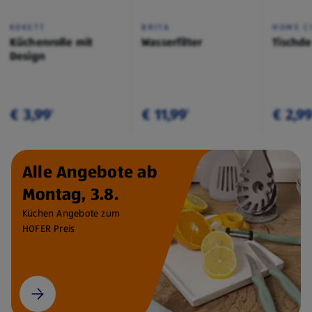
KOKETT
BRITA
HOME C
Küchenrolle mit
Wasserfilter
Tischd
Design
€ 3,99
€ 11,99
€ 2,9
¹
¹
Alle Angebote ab
Montag, 3.8.
Küchen Angebote zum
HOFER Preis