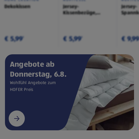
Dekokissen
Jersey-
Jersey-
Kissenbezüge,
Spannl
Doppelpkg.
€ 5,99
€ 5,99
€ 9,9
¹
¹
Angebote ab
Donnerstag, 6.8.
Wohlfühl Angebote zum
HOFER Preis