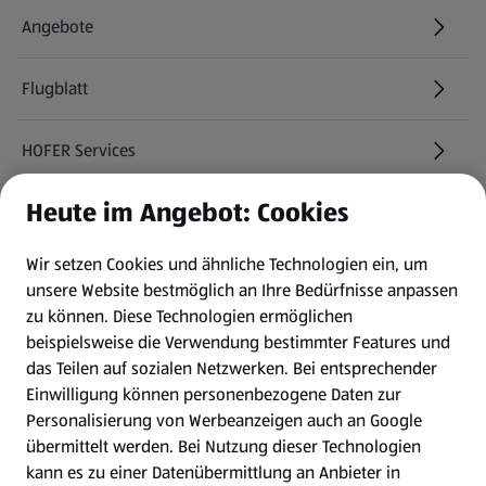
Angebote
Flugblatt
HOFER Services
Heute im Angebot: Cookies
Newsletter
Wir setzen Cookies und ähnliche Technologien ein, um
WhatsApp
unsere Website bestmöglich an Ihre Bedürfnisse anpassen
zu können.
Diese Technologien ermöglichen
Gewinnspiele
beispielsweise die Verwendung bestimmter Features und
das Teilen auf sozialen Netzwerken. Bei entsprechender
Einwilligung können personenbezogene Daten zur
Mein HOFER. Meine Einkäufe.
Personalisierung von Werbeanzeigen auch an Google
übermittelt werden. Bei Nutzung dieser Technologien
Meine Meinung. Mein HOFER.
kann es zu einer Datenübermittlung an Anbieter in