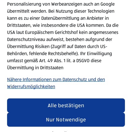
Personalisierung von Werbeanzeigen auch an Google
übermittelt werden. Bei Nutzung dieser Technologien
Meine Meinung. Mein HOFER.
kann es zu einer Datenübermittlung an Anbieter in
Drittstaaten, wie insbesondere die USA kommen. Da die
Gutscheingroßbestellung
USA laut Europäischem Gerichtshof kein angemessenes
(öffnet in einem neuen Tab)
Datenschutzniveau aufweist, bestehen aufgrund der
Übermittlung Risiken (Zugriff auf Daten durch US-
Folge uns hier:
Behörden, fehlende Rechtsbehelfe). Ihr Einwilligung
umfasst gemäß Art. 49 Abs. 1 lit. a DSGVO diese
Übermittlung in Drittstaaten
Jetzt die HOFER App downloaden
Nähere Informationen zum Datenschutz und den
Widerrufsmöglichkeiten
Alle bestätigen
Datenschutz- und Richtlinienmenü
(öffnet in einem neuen Tab)
Datenschutzhinweis &
Security Policy
Nur Notwendige
Impressum
(€ 4,52/1 l)