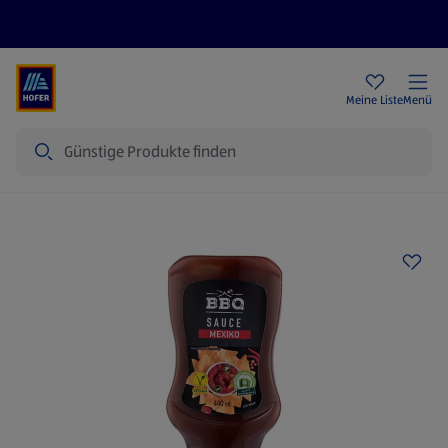
Rezeptwelt
Newsletter
HOFER Filialen
Meine Liste
Menü
Suche