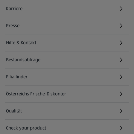
Karriere
(öffnet in einem neuen Tab)
Presse
Hilfe & Kontakt
(öffnet in einem neuen Tab)
Bestandsabfrage
(öffnet in einem neuen Tab)
Filialfinder
Österreichs Frische-Diskonter
Qualität
Check your product
(öffnet in einem neuen Tab)