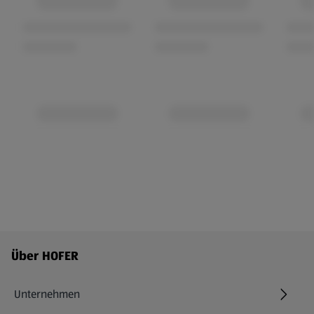
Fußzeilenmenü - weitere Links
Über HOFER
Unternehmen