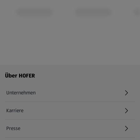
Fußzeilenmenü - weitere Links
Über HOFER
Unternehmen
Karriere
(öffnet in einem neuen Tab)
Presse