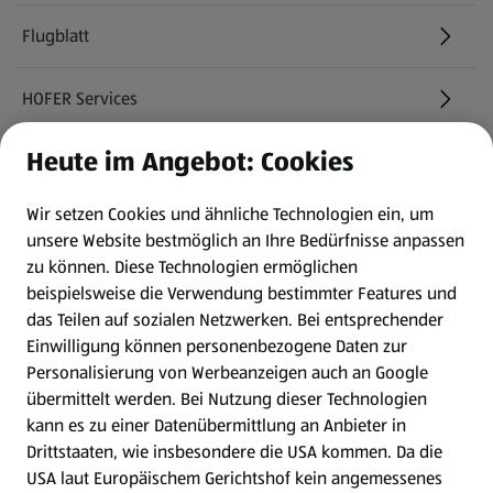
Flugblatt
HOFER Services
Heute im Angebot: Cookies
Newsletter
Wir setzen Cookies und ähnliche Technologien ein, um
WhatsApp
unsere Website bestmöglich an Ihre Bedürfnisse anpassen
zu können.
Diese Technologien ermöglichen
Gewinnspiele
beispielsweise die Verwendung bestimmter Features und
das Teilen auf sozialen Netzwerken. Bei entsprechender
Einwilligung können personenbezogene Daten zur
Mein HOFER. Meine Einkäufe.
Personalisierung von Werbeanzeigen auch an Google
übermittelt werden. Bei Nutzung dieser Technologien
Meine Meinung. Mein HOFER.
kann es zu einer Datenübermittlung an Anbieter in
Drittstaaten, wie insbesondere die USA kommen. Da die
Gutscheingroßbestellung
USA laut Europäischem Gerichtshof kein angemessenes
(öffnet in einem neuen Tab)