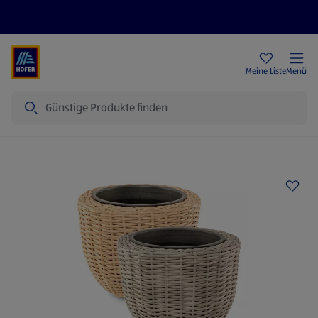
Rezeptwelt
Newsletter
HOFER Filialen
Meine Liste
Menü
Suche