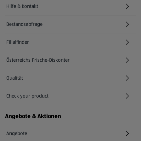
Hilfe & Kontakt
(öffnet in einem neuen Tab)
Bestandsabfrage
(öffnet in einem neuen Tab)
Filialfinder
Österreichs Frische-Diskonter
Qualität
Check your product
(öffnet in einem neuen Tab)
Angebote & Aktionen
Angebote