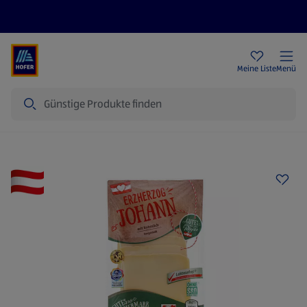
Rezeptwelt
Newsletter
HOFER Filialen
Meine Liste
Menü
Suche