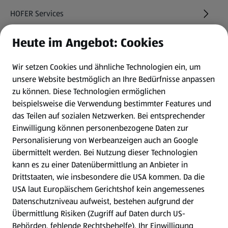
HOFER Services
Heute im Angebot: Cookies
Newsletter
Wir setzen Cookies und ähnliche Technologien ein, um
WhatsApp
unsere Website bestmöglich an Ihre Bedürfnisse anpassen
zu können.
Diese Technologien ermöglichen
Gewinnspiele
beispielsweise die Verwendung bestimmter Features und
das Teilen auf sozialen Netzwerken. Bei entsprechender
Einwilligung können personenbezogene Daten zur
Mein HOFER. Meine Einkäufe.
Personalisierung von Werbeanzeigen auch an Google
übermittelt werden. Bei Nutzung dieser Technologien
Meine Meinung. Mein HOFER.
kann es zu einer Datenübermittlung an Anbieter in
Drittstaaten, wie insbesondere die USA kommen. Da die
Gutscheingroßbestellung
USA laut Europäischem Gerichtshof kein angemessenes
(öffnet in einem neuen Tab)
Datenschutzniveau aufweist, bestehen aufgrund der
Übermittlung Risiken (Zugriff auf Daten durch US-
Folge uns hier:
Behörden, fehlende Rechtsbehelfe). Ihr Einwilligung