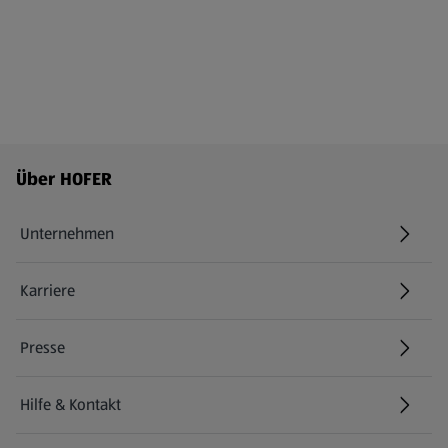
Fußzeilenmenü - weitere Links
Über HOFER
Unternehmen
Karriere
(öffnet in einem neuen Tab)
Presse
Hilfe & Kontakt
(öffnet in einem neuen Tab)