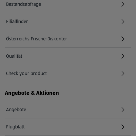
Bestandsabfrage
(öffnet in einem neuen Tab)
Filialfinder
Österreichs Frische-Diskonter
Qualität
Check your product
(öffnet in einem neuen Tab)
Angebote & Aktionen
Angebote
Flugblatt