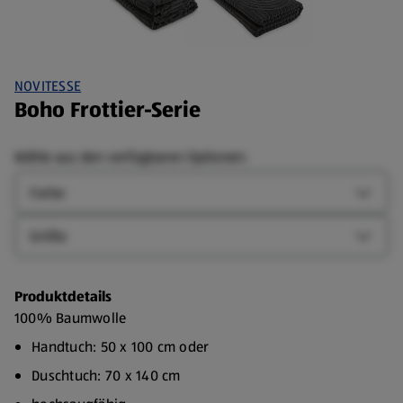
NOVITESSE
Boho Frottier-Serie
Wähle aus den verfügbaren Optionen:
Farbe
Farbe-
Größe
Größe-
Produktdetails
100% Baumwolle
Handtuch: 50 x 100 cm oder
Duschtuch: 70 x 140 cm