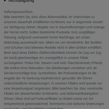
hochsaugfähig
Haftungsausschluss
Bitte beachten Sie, dass diese Aktionsartikel, im Unterschied zu
unserem dauerhaft erhältlichen Sortiment, nur in begrenzter Anzahl
zur Verfügung stehen. Abgabe nur in Haushaltsmengen und solange
der Vorrat reicht. Sollten bestimmte Produkte, trotz sorgfältiger
Planung, aufgrund unerwartet hoher Nachfrage, am ersten
Aktionstag ausverkauft sein, bitten wir um Verständnis. Bei Textilien
und Schuhen sind teilweise Modelle nicht in allen Größen erhältlich.
Beim Kauf eines Elektro-/Elektronikartikels können Sie Zug um Zug
ein Gerät gleichwertiger Art unentgeltlich in unserer Filiale
zurückgeben. Preise inkl. Steuern und exkl. Flascheneinsatz (Pfand).
Alle Artikel ohne Dekoration. Die Abbildungen verstehen sich als
Serviervorschläge bzw. Symbolfotos. Bei Preissenkungen ist die
Angabe der %-Senkung kaufmännisch gerundet. Wir führen
unterschiedliche Verpackungen. In unseren Filialen wird jeweils nur
eine Verpackungsart angeboten. Bitte beachten Sie, dass vereinzelte
Filialen ein abweichendes Sortiments- und Aktionsartikelangebot
führen. Diese sind auf hofer.at/filialen zu finden sowie vor Ort
entsprechend gekennzeichnet. Technische und optische Änderungen
sowie Satz- und Druckfehler vorbehalten.