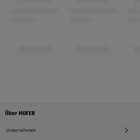
Fußzeilenmenü - weitere Links
Über HOFER
Unternehmen