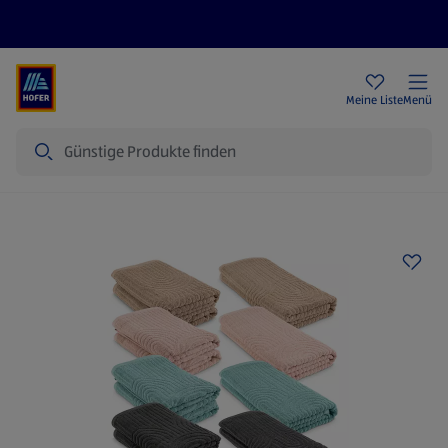
Rezeptwelt
Newsletter
HOFER Filialen
Meine Liste
Menü
Suche