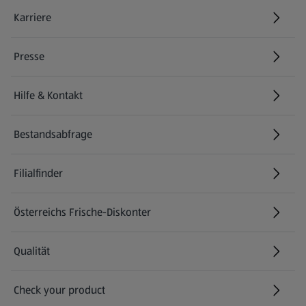
Karriere
(öffnet in einem neuen Tab)
Presse
Hilfe & Kontakt
(öffnet in einem neuen Tab)
Bestandsabfrage
(öffnet in einem neuen Tab)
Filialfinder
Österreichs Frische-Diskonter
Qualität
Check your product
(öffnet in einem neuen Tab)