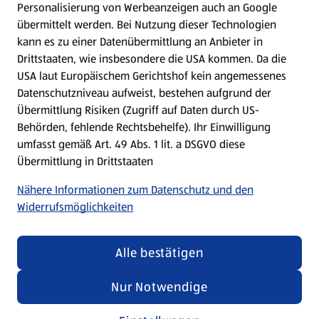
Personalisierung von Werbeanzeigen auch an Google
übermittelt werden. Bei Nutzung dieser Technologien
Meine Meinung. Mein HOFER.
kann es zu einer Datenübermittlung an Anbieter in
Drittstaaten, wie insbesondere die USA kommen. Da die
Gutscheingroßbestellung
USA laut Europäischem Gerichtshof kein angemessenes
(öffnet in einem neuen Tab)
Datenschutzniveau aufweist, bestehen aufgrund der
Übermittlung Risiken (Zugriff auf Daten durch US-
Folge uns hier:
Behörden, fehlende Rechtsbehelfe). Ihr Einwilligung
umfasst gemäß Art. 49 Abs. 1 lit. a DSGVO diese
Übermittlung in Drittstaaten
Jetzt die HOFER App downloaden
Nähere Informationen zum Datenschutz und den
Widerrufsmöglichkeiten
Alle bestätigen
Datenschutz- und Richtlinienmenü
(öffnet in einem neuen Tab)
Datenschutzhinweis &
Security Policy
Nur Notwendige
Impressum