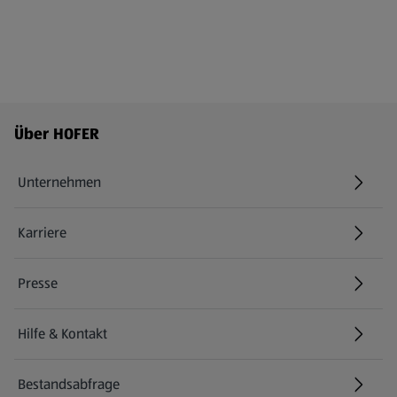
Fußzeilenmenü - weitere Links
Über HOFER
Unternehmen
Karriere
(öffnet in einem neuen Tab)
Presse
Hilfe & Kontakt
(öffnet in einem neuen Tab)
Bestandsabfrage
(öffnet in einem neuen Tab)