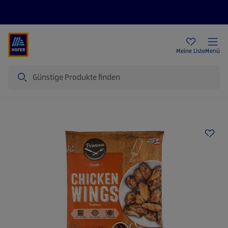
Rezeptwelt
Newsletter
HOFER Filialen
Meine Liste
Menü
Suche