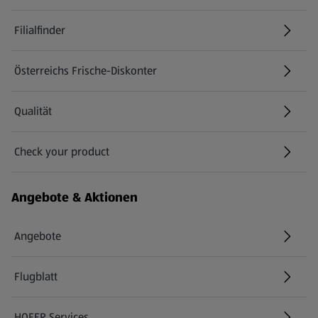
Filialfinder
Österreichs Frische-Diskonter
Qualität
Check your product
(öffnet in einem neuen Tab)
Angebote & Aktionen
Angebote
Flugblatt
HOFER Services