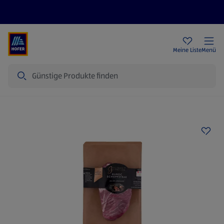
Rezeptwelt
Newsletter
HOFER Filialen
Meine Liste
Menü
Suche