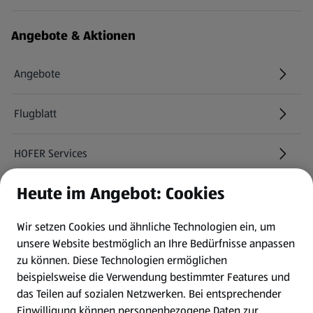
Angebote & Aktionen
Angebote
Flugblatt
HOFER Services
Heute im Angebot: Cookies
Newsletter
Wir setzen Cookies und ähnliche Technologien ein, um
WhatsApp
unsere Website bestmöglich an Ihre Bedürfnisse anpassen
zu können.
Diese Technologien ermöglichen
Gewinnspiele
beispielsweise die Verwendung bestimmter Features und
das Teilen auf sozialen Netzwerken. Bei entsprechender
Einwilligung können personenbezogene Daten zur
Mein HOFER. Meine Einkäufe.