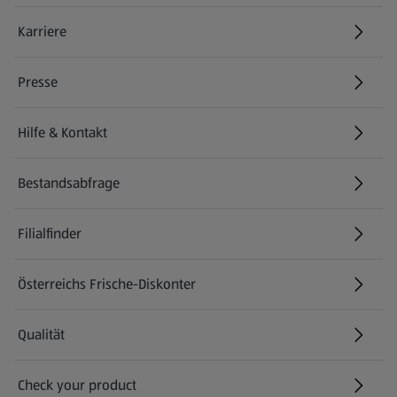
Karriere
(öffnet in einem neuen Tab)
Presse
Hilfe & Kontakt
(öffnet in einem neuen Tab)
Bestandsabfrage
(öffnet in einem neuen Tab)
Filialfinder
Österreichs Frische-Diskonter
Qualität
Check your product
(öffnet in einem neuen Tab)