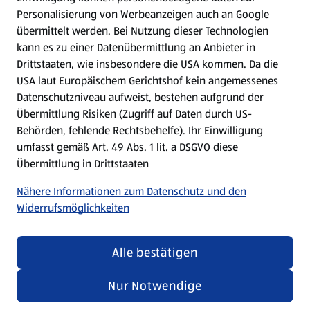
Personalisierung von Werbeanzeigen auch an Google
übermittelt werden. Bei Nutzung dieser Technologien
Meine Meinung. Mein HOFER.
kann es zu einer Datenübermittlung an Anbieter in
Drittstaaten, wie insbesondere die USA kommen. Da die
Gutscheingroßbestellung
USA laut Europäischem Gerichtshof kein angemessenes
(öffnet in einem neuen Tab)
Datenschutzniveau aufweist, bestehen aufgrund der
Übermittlung Risiken (Zugriff auf Daten durch US-
Folge uns hier:
Behörden, fehlende Rechtsbehelfe). Ihr Einwilligung
umfasst gemäß Art. 49 Abs. 1 lit. a DSGVO diese
Übermittlung in Drittstaaten
Jetzt die HOFER App downloaden
Nähere Informationen zum Datenschutz und den
Widerrufsmöglichkeiten
Alle bestätigen
Datenschutz- und Richtlinienmenü
(öffnet in einem neuen Tab)
Datenschutzhinweis &
Security Policy
Nur Notwendige
Impressum