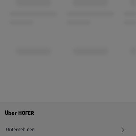
Fußzeilenmenü - weitere Links
Über HOFER
Unternehmen