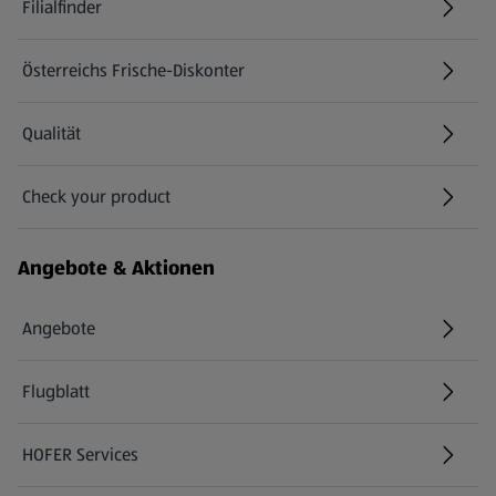
Filialfinder
Österreichs Frische-Diskonter
Qualität
Check your product
(öffnet in einem neuen Tab)
Angebote & Aktionen
Angebote
Flugblatt
HOFER Services