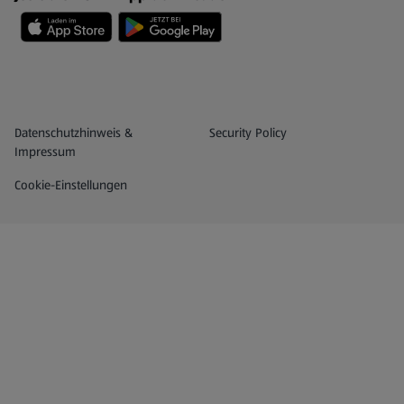
Datenschutz- und Richtlinienmenü
(öffnet in einem neuen Tab)
Datenschutzhinweis &
Security Policy
Impressum
Cookie-Einstellungen