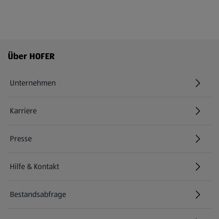
Fußzeilenmenü - weitere Links
Über HOFER
Unternehmen
Karriere
(öffnet in einem neuen Tab)
Presse
Hilfe & Kontakt
(öffnet in einem neuen Tab)
Bestandsabfrage
(öffnet in einem neuen Tab)