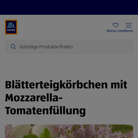
Rezeptwelt
Newsletter
HOFER Filialen
Meine Liste
Menü
Suche
Blätterteigkörbchen mit
Mozzarella-
Tomatenfüllung