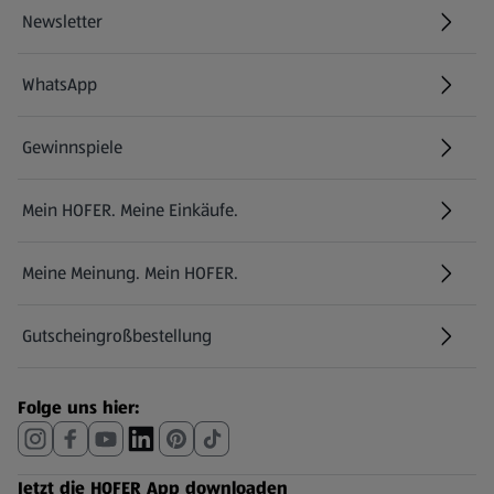
Newsletter
WhatsApp
Gewinnspiele
Mein HOFER. Meine Einkäufe.
Meine Meinung. Mein HOFER.
Gutscheingroßbestellung
(öffnet in einem neuen Tab)
Folge uns hier:
Jetzt die HOFER App downloaden