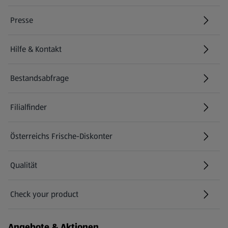
Presse
Hilfe & Kontakt
(öffnet in einem neuen Tab)
Bestandsabfrage
(öffnet in einem neuen Tab)
Filialfinder
Österreichs Frische-Diskonter
Qualität
Check your product
(öffnet in einem neuen Tab)
Angebote & Aktionen