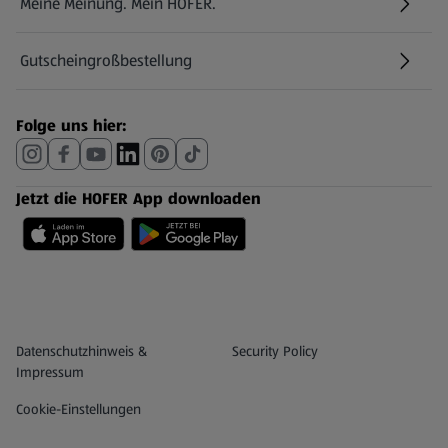
Meine Meinung. Mein HOFER.
Gutscheingroßbestellung
(öffnet in einem neuen Tab)
Folge uns hier:
Jetzt die HOFER App downloaden
Datenschutz- und Richtlinienmenü
(öffnet in einem neuen Tab)
Datenschutzhinweis &
Security Policy
Impressum
Cookie-Einstellungen