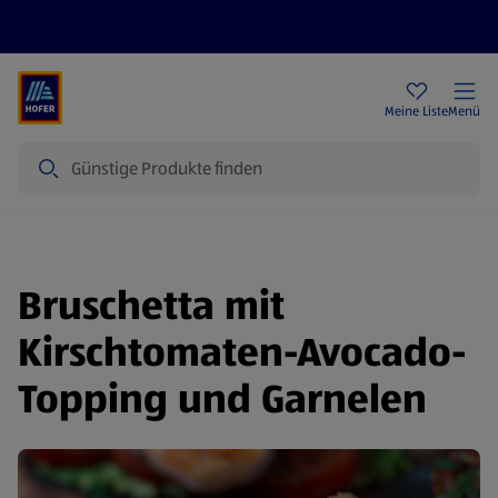
Rezeptwelt
Newsletter
HOFER Filialen
Meine Liste
Menü
Suche
Bruschetta mit
Kirschtomaten-Avocado-
Topping und Garnelen