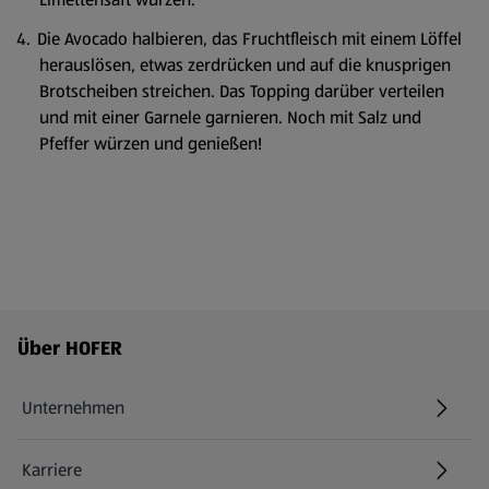
Die Avocado halbieren, das Fruchtfleisch mit einem Löffel
herauslösen, etwas zerdrücken und auf die knusprigen
Brotscheiben streichen. Das Topping darüber verteilen
und mit einer Garnele garnieren. Noch mit Salz und
Pfeffer würzen und genießen!
Fußzeilenmenü - weitere Links
Über HOFER
Unternehmen
Karriere
(öffnet in einem neuen Tab)