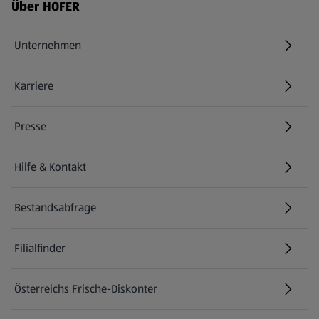
Fußzeilenmenü - weitere Links
Über HOFER
Unternehmen
Karriere
(öffnet in einem neuen Tab)
Presse
Hilfe & Kontakt
(öffnet in einem neuen Tab)
Bestandsabfrage
(öffnet in einem neuen Tab)
Filialfinder
Österreichs Frische-Diskonter