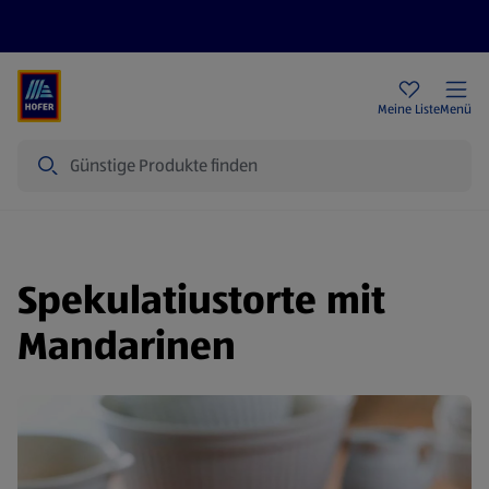
Rezeptwelt
Newsletter
HOFER Filialen
Meine Liste
Menü
Suche
Spekulatiustorte mit
Mandarinen