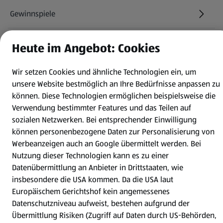
Gewinnspiele
Mein HOFER. Meine Einkäufe.
Heute im Angebot: Cookies
Meine Meinung. Mein HOFER.
Wir setzen Cookies und ähnliche Technologien ein, um
unsere Website bestmöglich an Ihre Bedürfnisse anpassen zu
können.
Diese Technologien ermöglichen beispielsweise die
Gutscheingroßbestellung
(öffnet in einem neuen Tab)
Verwendung bestimmter Features und das Teilen auf
sozialen Netzwerken. Bei entsprechender Einwilligung
Folge uns hier:
können personenbezogene Daten zur Personalisierung von
Werbeanzeigen auch an Google übermittelt werden. Bei
Nutzung dieser Technologien kann es zu einer
Jetzt die HOFER App downloaden
Datenübermittlung an Anbieter in Drittstaaten, wie
insbesondere die USA kommen. Da die USA laut
Europäischem Gerichtshof kein angemessenes
Datenschutzniveau aufweist, bestehen aufgrund der
Übermittlung Risiken (Zugriff auf Daten durch US-Behörden,