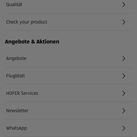
Qualität
Check your product
(öffnet in einem neuen Tab)
Angebote & Aktionen
Angebote
Flugblatt
HOFER Services
Newsletter
WhatsApp