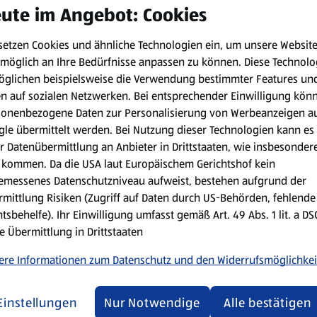
ute im Angebot: Cookies
setzen Cookies und ähnliche Technologien ein, um unsere Websit
ich ist perfekt für den Oster-Brunch oder eine schmackhafte Jau
möglich an Ihre Bedürfnisse anpassen zu können.
Diese Technolo
öglichen beispielsweise die Verwendung bestimmter Features un
en auf sozialen Netzwerken. Bei entsprechender Einwilligung kön
sonenbezogene Daten zur Personalisierung von Werbeanzeigen a
le übermittelt werden. Bei Nutzung dieser Technologien kann es
r Datenübermittlung an Anbieter in Drittstaaten, wie insbesondere
kommen. Da die USA laut Europäischem Gerichtshof kein
Zubereitungsart:
emessenes Datenschutzniveau aufweist, bestehen aufgrund der
mittlung Risiken (Zugriff auf Daten durch US-Behörden, fehlende
n
Radieschen waschen und Stie
tsbehelfe). Ihr Einwilligung umfasst gemäß Art. 49 Abs. 1 lit. a D
Garnierung zurückbehalten.
e Übermittlung in Drittstaaten
Handhobel die Radieschen fe
ere Informationen zum Datenschutz und den Widerrufsmöglichkei
, Sorte: Natur
Topfen mit Frischkäse glattr
gerissenen Radieschen unte
Einstellungen
Nur Notwendige
Alle bestätigen
Schnittlauch in Röllchen sch