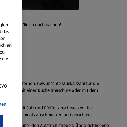
e
se am Abend! Gleich nachmachen!
gien
d das
nen
uch an
 zu
 die
lansatz entfernen. Gewünschte Stückanzahl für die
SGVO
 Entweder mit einer Küchenmaschine oder mit dem
in reiben.
ten
ühren und mit Salz und Pfeffer abschmecken. Die
rrühren, nochmals abschmecken und anrichten.
neiden und über den Aufstrich streuen. Übrig gebliebene