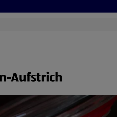
Grillen
ONLINESHOP
HOFER REISEN, HoT, FOTOS, GRÜN
(öffnet in einem neuen Tab)
n-Aufstrich