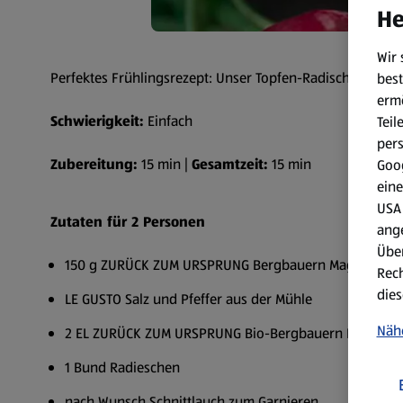
He
Wir 
Perfektes Frühlingsrezept: Unser Topfen-Radischen Austr
best
erm
Schwierigkeit:
Einfach
Teil
per
Zubereitung:
15 min |
Gesamtzeit:
15 min
Goog
eine
USA 
Zutaten für 2 Personen
ang
Über
150 g ZURÜCK ZUM URSPRUNG Bergbauern Magertopfe
Rech
dies
LE GUSTO Salz und Pfeffer aus der Mühle
Näh
2 EL ZURÜCK ZUM URSPRUNG Bio-Bergbauern Frischkäse
1 Bund Radieschen
nach Wunsch Schnittlauch zum Garnieren