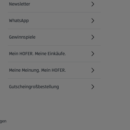
Newsletter
WhatsApp
Gewinnspiele
Mein HOFER. Meine Einkäufe.
Meine Meinung. Mein HOFER.
Gutscheingroßbestellung
(öffnet in einem neuen Tab)
ngen