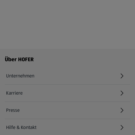
Fußzeilenmenü - weitere Links
Über HOFER
Unternehmen
Karriere
(öffnet in einem neuen Tab)
Presse
Hilfe & Kontakt
(öffnet in einem neuen Tab)