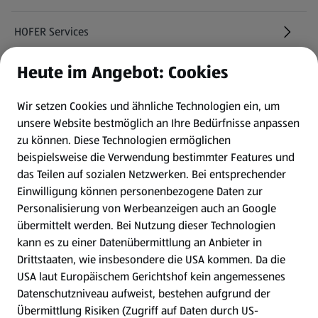
HOFER Services
Heute im Angebot: Cookies
Newsletter
Wir setzen Cookies und ähnliche Technologien ein, um
WhatsApp
unsere Website bestmöglich an Ihre Bedürfnisse anpassen
zu können.
Diese Technologien ermöglichen
Gewinnspiele
beispielsweise die Verwendung bestimmter Features und
das Teilen auf sozialen Netzwerken. Bei entsprechender
Einwilligung können personenbezogene Daten zur
Mein HOFER. Meine Einkäufe.
Personalisierung von Werbeanzeigen auch an Google
übermittelt werden. Bei Nutzung dieser Technologien
Meine Meinung. Mein HOFER.
kann es zu einer Datenübermittlung an Anbieter in
Drittstaaten, wie insbesondere die USA kommen. Da die
Gutscheingroßbestellung
USA laut Europäischem Gerichtshof kein angemessenes
(öffnet in einem neuen Tab)
Datenschutzniveau aufweist, bestehen aufgrund der
Übermittlung Risiken (Zugriff auf Daten durch US-