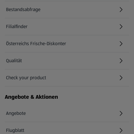
Bestandsabfrage
(öffnet in einem neuen Tab)
Filialfinder
Österreichs Frische-Diskonter
Qualität
Check your product
(öffnet in einem neuen Tab)
Angebote & Aktionen
Angebote
Flugblatt