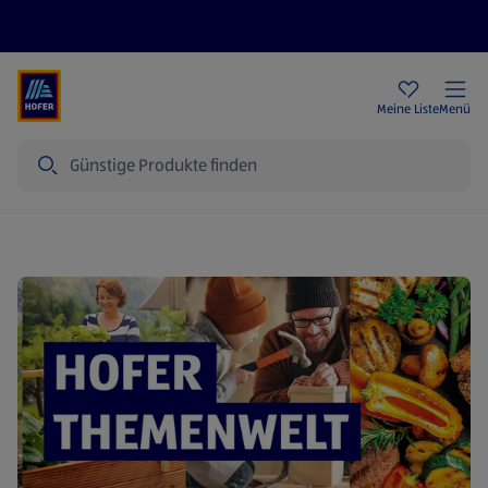
Rezeptwelt
Newsletter
HOFER Filialen
Meine Liste
Menü
Suche