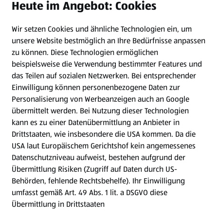
Heute im Angebot: Cookies
Newsletter
Wir setzen Cookies und ähnliche Technologien ein, um
WhatsApp
unsere Website bestmöglich an Ihre Bedürfnisse anpassen
zu können.
Diese Technologien ermöglichen
Gewinnspiele
beispielsweise die Verwendung bestimmter Features und
das Teilen auf sozialen Netzwerken. Bei entsprechender
Einwilligung können personenbezogene Daten zur
Mein HOFER. Meine Einkäufe.
Personalisierung von Werbeanzeigen auch an Google
übermittelt werden. Bei Nutzung dieser Technologien
Meine Meinung. Mein HOFER.
kann es zu einer Datenübermittlung an Anbieter in
Drittstaaten, wie insbesondere die USA kommen. Da die
Gutscheingroßbestellung
USA laut Europäischem Gerichtshof kein angemessenes
(öffnet in einem neuen Tab)
Datenschutzniveau aufweist, bestehen aufgrund der
Übermittlung Risiken (Zugriff auf Daten durch US-
Folge uns hier:
Behörden, fehlende Rechtsbehelfe). Ihr Einwilligung
umfasst gemäß Art. 49 Abs. 1 lit. a DSGVO diese
Übermittlung in Drittstaaten
Jetzt die HOFER App downloaden