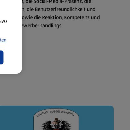
re-Website, die Social-Media-Präsenz, die
Aktivitäten, die Benutzerfreundlichkeit und
enanzeigen sowie die Reaktion, Kompetenz und
SGVO
ility des Bewerberhandlings.
ten