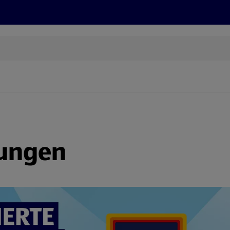
Grillen
ONLINESHOP
HOFER REISEN, HoT, FOTOS, GRÜN
(öffnet in einem neuen Tab)
nungen