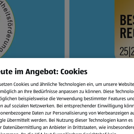
ute im Angebot: Cookies
setzen Cookies und ähnliche Technologien ein, um unsere Websit
liche
BEST 
möglich an Ihre Bedürfnisse anpassen zu können.
Diese Technolo
öglichen beispielsweise die Verwendung bestimmter Features un
2024-2026
HOFER ist Branchensi
en auf sozialen Netzwerken. Bei entsprechender Einwilligung kön
Gesamtranking). Die S
rk für betriebliche
sonenbezogene Daten zur Personalisierung von Werbeanzeigen a
wird, basiert auf dr
4 bis 2026 mit dem
le übermittelt werden. Bei Nutzung dieser Technologien kann es
Stellenanzeigen u
r Datenübermittlung an Anbieter in Drittstaaten, wie insbesondere
chnet die vorbildliche