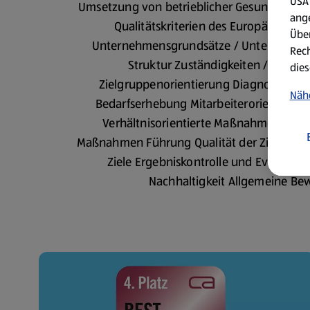
USA 
Umsetzung von betrieblicher Gesundheitsf
ang
Qualitätskriterien des Europäischen 
Über
Unternehmensgrundsätze / Unternehmens
Rech
Struktur Zuständigkeiten / Anspr
dies
Zielgruppenorientierung Diagnosephase
Näh
Bedarfserhebung Mitarbeiterorientier
Verhältnisorientierte Maßnahmen Verha
Maßnahmen Führung Qualität der Zielformu
Ziele Ergebniskontrolle und Evaluatio
Nachhaltigkeit Allgemeine Be