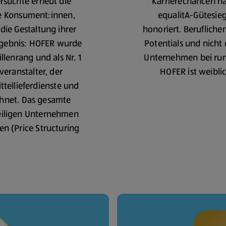
suchte erneut die
Karrierechancen 
te Konsument:innen,
equalitA-Gütesieg
ie Gestaltung ihrer
honoriert. Beruflicher
Ergebnis: HOFER wurde
Potentials und nicht 
llenrang und als Nr. 1
Unternehmen bei rund
veranstalter, der
HOFER ist weiblic
tellieferdienste und
chnet. Das gesamte
eiligen Unternehmen
 (Price Structuring