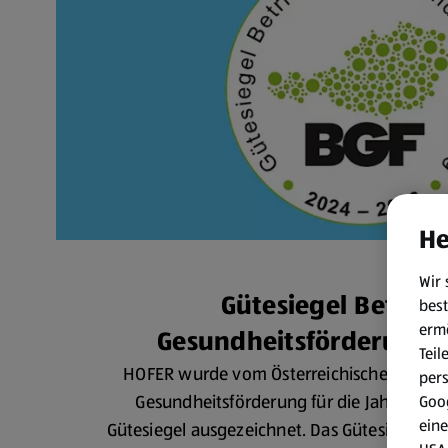
He
Wir 
Gütesiegel Betrieb
best
erm
Gesundheitsförderung 
Teil
HOFER wurde vom Österreichischen Netzwe
per
Gesundheitsförderung für die Jahre 202
Goog
eine
Gütesiegel ausgezeichnet. Das Gütesiegel zei