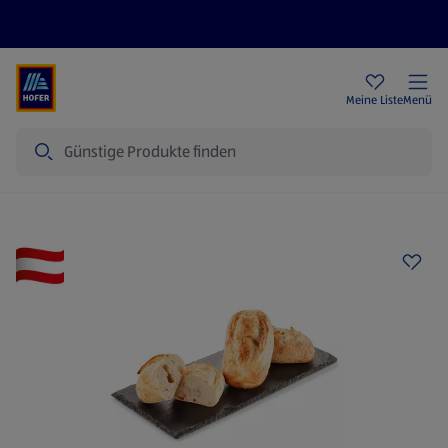
Rezeptwelt
Newsletter
HOFER Filialen
Meine Liste
Menü
Suche