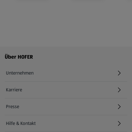
Fußzeilenmenü - weitere Links
Über HOFER
Unternehmen
Karriere
(öffnet in einem neuen Tab)
Presse
Hilfe & Kontakt
(öffnet in einem neuen Tab)