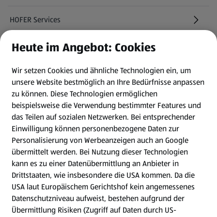
HOFER Services
Heute im Angebot: Cookies
Newsletter
Wir setzen Cookies und ähnliche Technologien ein, um
WhatsApp
unsere Website bestmöglich an Ihre Bedürfnisse anpassen
zu können.
Diese Technologien ermöglichen
Gewinnspiele
beispielsweise die Verwendung bestimmter Features und
das Teilen auf sozialen Netzwerken. Bei entsprechender
Einwilligung können personenbezogene Daten zur
Mein HOFER. Meine Einkäufe.
Personalisierung von Werbeanzeigen auch an Google
übermittelt werden. Bei Nutzung dieser Technologien
Meine Meinung. Mein HOFER.
kann es zu einer Datenübermittlung an Anbieter in
Drittstaaten, wie insbesondere die USA kommen. Da die
Gutscheingroßbestellung
USA laut Europäischem Gerichtshof kein angemessenes
(öffnet in einem neuen Tab)
Datenschutzniveau aufweist, bestehen aufgrund der
Übermittlung Risiken (Zugriff auf Daten durch US-
Folge uns hier: