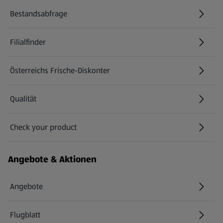
Bestandsabfrage
(öffnet in einem neuen Tab)
Filialfinder
Österreichs Frische-Diskonter
Qualität
Check your product
(öffnet in einem neuen Tab)
Angebote & Aktionen
Angebote
Flugblatt