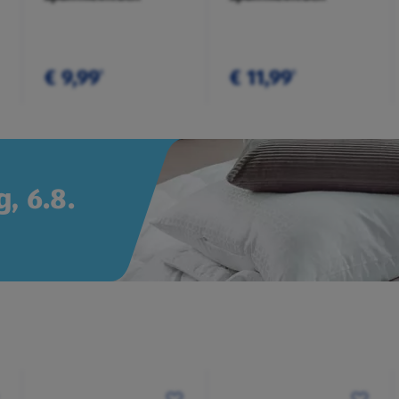
€ 9,99
€ 11,99
¹
¹
, 6.8.