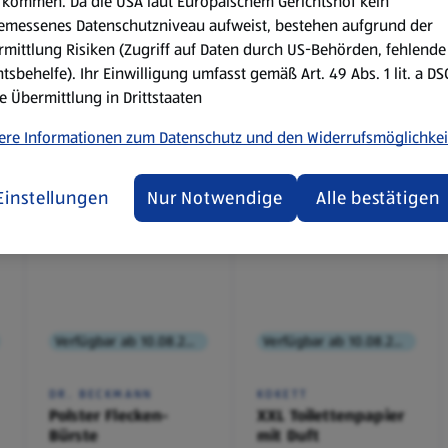
kommen. Da die USA laut Europäischem Gerichtshof kein
emessenes Datenschutzniveau aufweist, bestehen aufgrund der
mittlung Risiken (Zugriff auf Daten durch US-Behörden, fehlende
tsbehelfe). Ihr Einwilligung umfasst gemäß Art. 49 Abs. 1 lit. a D
e Übermittlung in Drittstaaten
ere Informationen zum Datenschutz und den Widerrufsmöglichkei
Einstellungen
Nur Notwendige
Alle bestätigen
Verfügbar ab 10.08.2026
Verfügbar ab 10.08.2026
DR. BECKMANN
KOKETT
Polster Flecken-
XXL Toilettenpapier
Bürste
mit Duft