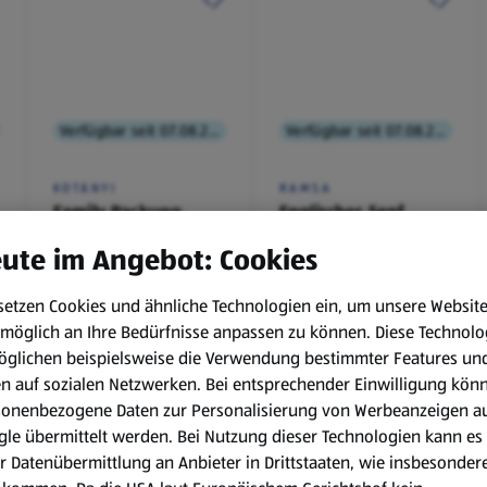
Verfügbar seit 07.08.2026
Verfügbar seit 07.08.2026
KOTÁNYI
RAMSA
Family Packung,
Englischer Senf
Brathendl
ute im Angebot: Cookies
Würzmischung
0,1 kg
(€ 9,90/1 kg)
setzen Cookies und ähnliche Technologien ein, um unsere Websit
€ 2,49
€ 0,99
möglich an Ihre Bedürfnisse anpassen zu können.
Diese Technolo
¹
¹
˒
²
€ 1,29
öglichen beispielsweise die Verwendung bestimmter Features un
en auf sozialen Netzwerken. Bei entsprechender Einwilligung kön
sonenbezogene Daten zur Personalisierung von Werbeanzeigen a
le übermittelt werden. Bei Nutzung dieser Technologien kann es
r Datenübermittlung an Anbieter in Drittstaaten, wie insbesondere
.