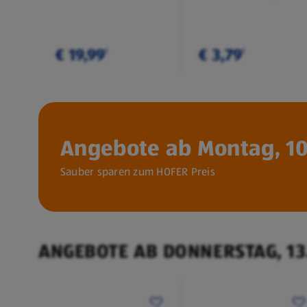
€ 19,99
€ 3,79
¹
¹
Angebote ab Montag, 10
Sauber sparen zum HOFER Preis
ANGEBOTE AB DONNERSTAG, 13