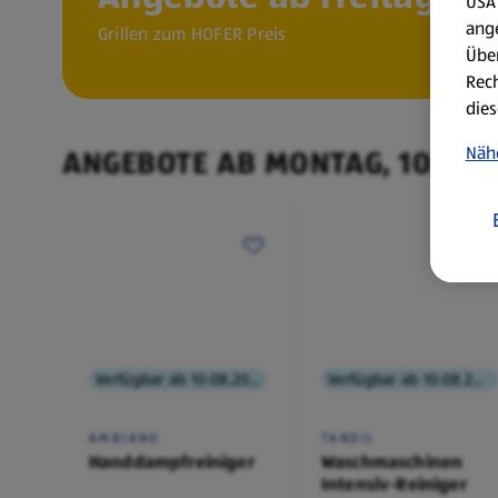
USA 
ang
Grillen zum HOFER Preis
Über
Rech
dies
Näh
ANGEBOTE AB MONTAG, 10.8.
Verfügbar ab 10.08.2026
Verfügbar ab 10.08.2026
AMBIANO
TANDIL
Handdampfreiniger
Waschmaschinen
Intensiv-Reiniger