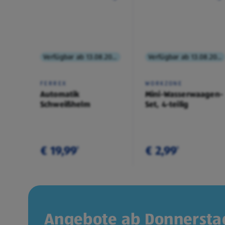
Verfügbar ab 13.08.2026
Verfügbar ab 13.08.2026
FERREX
WORKZONE
Automatik
Mini-Wasserwaagen-
Schweißhelm
Set, 4-teilig
€ 19,99
€ 2,99
¹
¹
Angebote ab Donnerstag