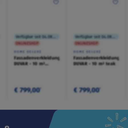
Verfügbar seit 04.08.2026
Verfügbar seit 04.08.2026
ONLINESHOP
ONLINESHOP
HOME DELUXE
HOME DELUXE
Fassadenverkleidung
Fassadenverkleidung
DUVAR - 10 m²
DUVAR - 10 m² teak
anthrazit
€ 799,00
€ 799,00
¹
¹