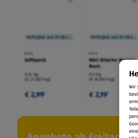
Verfügbar seit 07.08.2026
Verfügbar seit 07.08.2026
BBQ
BBQ
Grillspeck
Mini Brioche Burger
Buns
He
0,14 kg
0,2 kg
(€ 21,36/1 kg)
(€ 10,95/1 kg)
Wir 
€ 2,99
€ 2,19
best
¹
¹
erm
Teil
per
Goog
eine
Angebote ab Freitag, 7.8