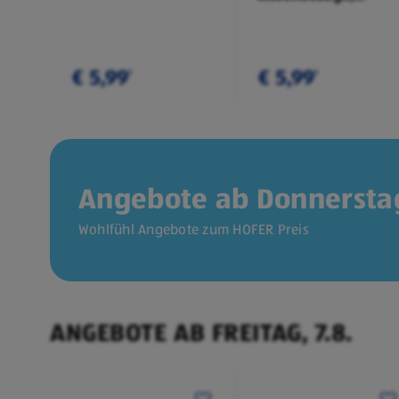
Doppelpkg.
€ 5,99
€ 5,99
¹
¹
Angebote ab Donnerstag
Wohlfühl Angebote zum HOFER Preis
ANGEBOTE AB FREITAG, 7.8.