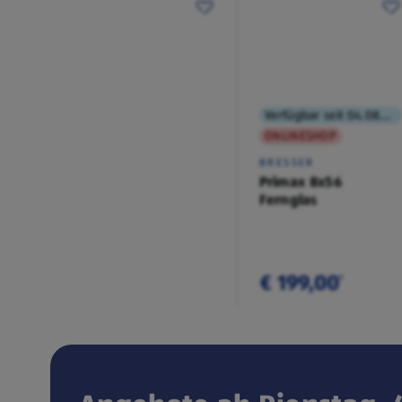
Verfügbar seit 04.08.2026
ONLINESHOP
BRESSER
Primax 8x56
Fernglas
€ 199,00
¹