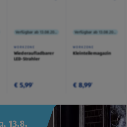
Verfügbar ab 13.08.2026
Verfügbar ab 13.08.2026
WORKZONE
WORKZONE
Wiederaufladbarer
Kleinteilemagazin
LED-Strahler
€ 5,99
€ 8,99
¹
¹
, 13.8.