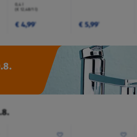
0,4 l
(€ 12,48/1 l)
€ 4,99
€ 5,99
¹
¹
.8.
.8.