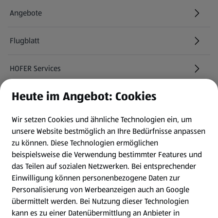
Angebote
Flugblatt
HOFER Services
Heute im Angebot: Cookies
Newsletter
Wir setzen Cookies und ähnliche Technologien ein, um
WhatsApp
unsere Website bestmöglich an Ihre Bedürfnisse anpassen
zu können.
Diese Technologien ermöglichen
Gewinnspiele
beispielsweise die Verwendung bestimmter Features und
das Teilen auf sozialen Netzwerken. Bei entsprechender
Einwilligung können personenbezogene Daten zur
Mein HOFER. Meine Einkäufe.
Personalisierung von Werbeanzeigen auch an Google
übermittelt werden. Bei Nutzung dieser Technologien
Meine Meinung. Mein HOFER.
kann es zu einer Datenübermittlung an Anbieter in