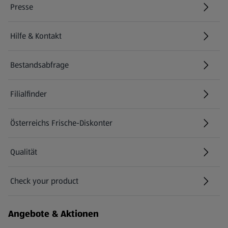
Presse
Hilfe & Kontakt
(öffnet in einem neuen Tab)
Bestandsabfrage
(öffnet in einem neuen Tab)
Filialfinder
Österreichs Frische-Diskonter
Qualität
Check your product
(öffnet in einem neuen Tab)
Angebote & Aktionen