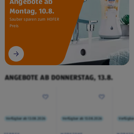
Angebote ab
Montag, 10.8.
Sauber sparen zum HOFER
Preis
ANGEBOTE AB DONNERSTAG, 13.8.
Verfügbar ab 13.08.2026
Verfügbar ab 13.08.2026
Verfügba