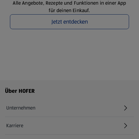
Alle Angebote, Rezepte und Funktionen in einer App
für deinen Einkauf.
Jetzt entdecken
Fußzeilenmenü - weitere Links
Über HOFER
Unternehmen
Karriere
(öffnet in einem neuen Tab)