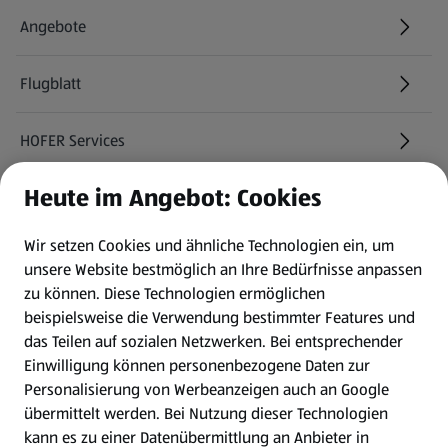
Angebote
Flugblatt
HOFER Services
Heute im Angebot: Cookies
Newsletter
Wir setzen Cookies und ähnliche Technologien ein, um
WhatsApp
unsere Website bestmöglich an Ihre Bedürfnisse anpassen
zu können.
Diese Technologien ermöglichen
Gewinnspiele
beispielsweise die Verwendung bestimmter Features und
das Teilen auf sozialen Netzwerken. Bei entsprechender
Einwilligung können personenbezogene Daten zur
Mein HOFER. Meine Einkäufe.
Personalisierung von Werbeanzeigen auch an Google
übermittelt werden. Bei Nutzung dieser Technologien
Meine Meinung. Mein HOFER.
kann es zu einer Datenübermittlung an Anbieter in