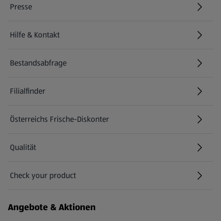
Presse
Hilfe & Kontakt
(öffnet in einem neuen Tab)
Bestandsabfrage
(öffnet in einem neuen Tab)
Filialfinder
Österreichs Frische-Diskonter
Qualität
Check your product
(öffnet in einem neuen Tab)
Angebote & Aktionen