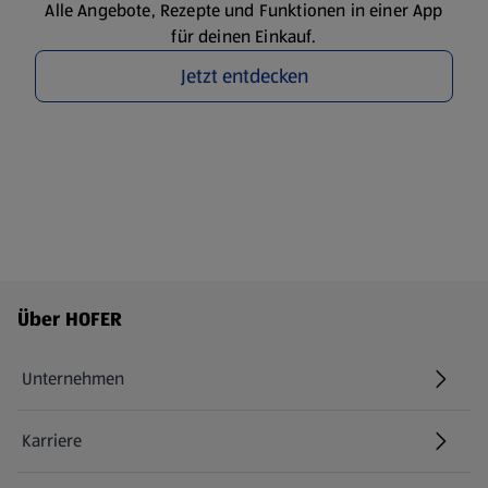
Alle Angebote, Rezepte und Funktionen in einer App
für deinen Einkauf.
Jetzt entdecken
Fußzeilenmenü - weitere Links
Über HOFER
Unternehmen
Karriere
(öffnet in einem neuen Tab)