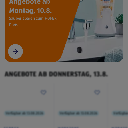
Angebote ab
Montag, 10.8.
Sauber sparen zum HOFER
Preis
ANGEBOTE AB DONNERSTAG, 13.8.
Verfügbar ab 13.08.2026
Verfügbar ab 13.08.2026
Verfügba