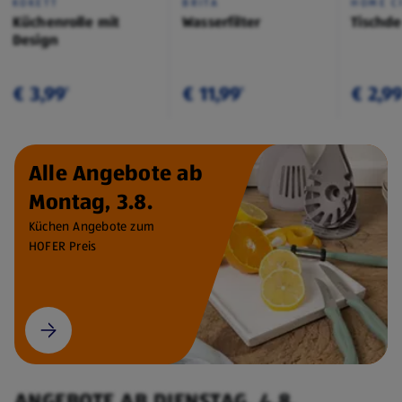
KOKETT
BRITA
HOME C
Küchenrolle mit
Wasserfilter
Tischd
Design
€ 3,99
€ 11,99
€ 2,9
¹
¹
Alle Angebote ab
Montag, 3.8.
Küchen Angebote zum
HOFER Preis
ANGEBOTE AB DIENSTAG, 4.8.