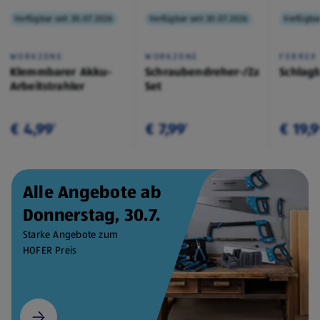
Verfügbar seit 30.07.2026
Verfügbar seit 30.07.2026
Verfügbar
WORKZONE
WORKZONE
FERREX
Klemmbarer Akku-
Schraubendreher-/Zangen-
Schlag
Arbeitstrahler
Set
€ 4,99
€ 7,99
€ 19,
¹
¹
Alle Angebote ab
Donnerstag, 30.7.
Starke Angebote zum
HOFER Preis