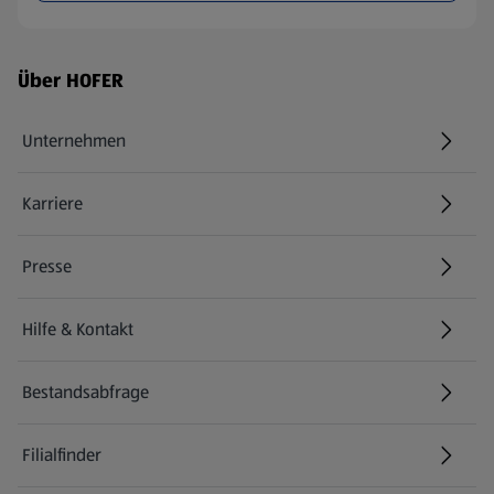
Fußzeilenmenü - weitere Links
Über HOFER
Unternehmen
Karriere
(öffnet in einem neuen Tab)
Presse
Hilfe & Kontakt
(öffnet in einem neuen Tab)
Bestandsabfrage
(öffnet in einem neuen Tab)
Filialfinder