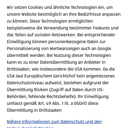
Wir setzen Cookies und ähnliche Technologien ein, um
WhatsApp
unsere Website bestmöglich an Ihre Bedürfnisse anpassen
zu können.
Diese Technologien ermöglichen
Gewinnspiele
beispielsweise die Verwendung bestimmter Features und
das Teilen auf sozialen Netzwerken. Bei entsprechender
Einwilligung können personenbezogene Daten zur
Mein HOFER. Meine Einkäufe.
Personalisierung von Werbeanzeigen auch an Google
übermittelt werden. Bei Nutzung dieser Technologien
Meine Meinung. Mein HOFER.
kann es zu einer Datenübermittlung an Anbieter in
Drittstaaten, wie insbesondere die USA kommen. Da die
Gutscheingroßbestellung
USA laut Europäischem Gerichtshof kein angemessenes
(öffnet in einem neuen Tab)
Datenschutzniveau aufweist, bestehen aufgrund der
Übermittlung Risiken (Zugriff auf Daten durch US-
Folge uns hier:
Behörden, fehlende Rechtsbehelfe). Ihr Einwilligung
umfasst gemäß Art. 49 Abs. 1 lit. a DSGVO diese
Übermittlung in Drittstaaten
Jetzt die HOFER App downloaden
Nähere Informationen zum Datenschutz und den