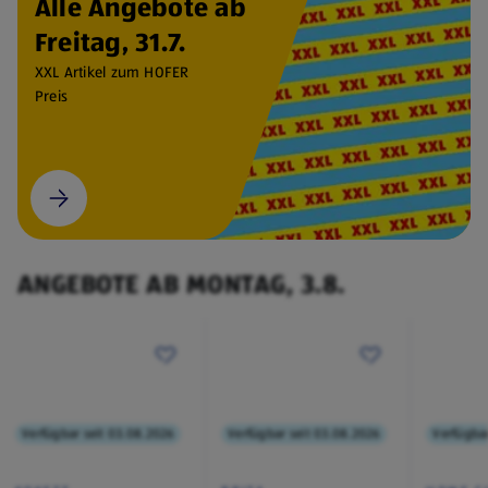
Alle Angebote ab
Freitag, 31.7.
XXL Artikel zum HOFER
Preis
ANGEBOTE AB MONTAG, 3.8.
Verfügbar seit 03.08.2026
Verfügbar seit 03.08.2026
Verfügbar