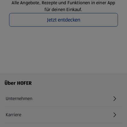
Alle Angebote, Rezepte und Funktionen in einer App
für deinen Einkauf.
Jetzt entdecken
Fußzeilenmenü - weitere Links
Über HOFER
Unternehmen
Karriere
(öffnet in einem neuen Tab)