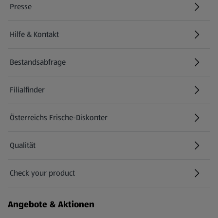
Presse
Hilfe & Kontakt
(öffnet in einem neuen Tab)
Bestandsabfrage
(öffnet in einem neuen Tab)
Filialfinder
Österreichs Frische-Diskonter
Qualität
Check your product
(öffnet in einem neuen Tab)
Angebote & Aktionen