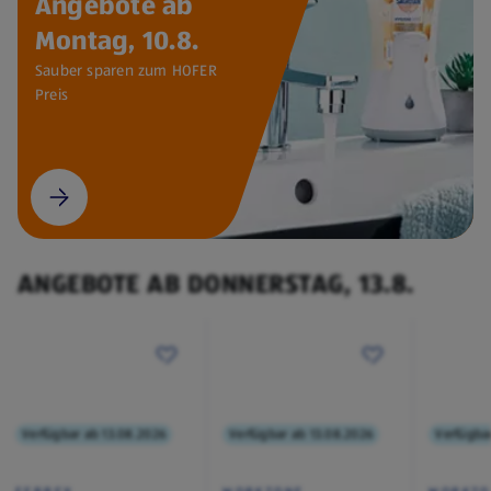
Angebote ab
Montag, 10.8.
Sauber sparen zum HOFER
Preis
ANGEBOTE AB DONNERSTAG, 13.8.
Verfügbar ab 13.08.2026
Verfügbar ab 13.08.2026
Verfügba