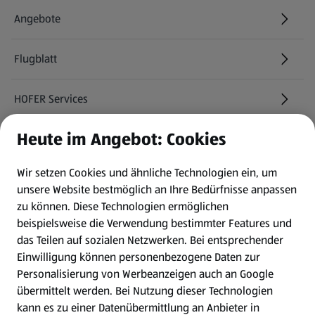
Angebote
Flugblatt
HOFER Services
Heute im Angebot: Cookies
Newsletter
Wir setzen Cookies und ähnliche Technologien ein, um
WhatsApp
unsere Website bestmöglich an Ihre Bedürfnisse anpassen
zu können.
Diese Technologien ermöglichen
Gewinnspiele
beispielsweise die Verwendung bestimmter Features und
das Teilen auf sozialen Netzwerken. Bei entsprechender
Einwilligung können personenbezogene Daten zur
Mein HOFER. Meine Einkäufe.
Personalisierung von Werbeanzeigen auch an Google
übermittelt werden. Bei Nutzung dieser Technologien
Meine Meinung. Mein HOFER.
kann es zu einer Datenübermittlung an Anbieter in