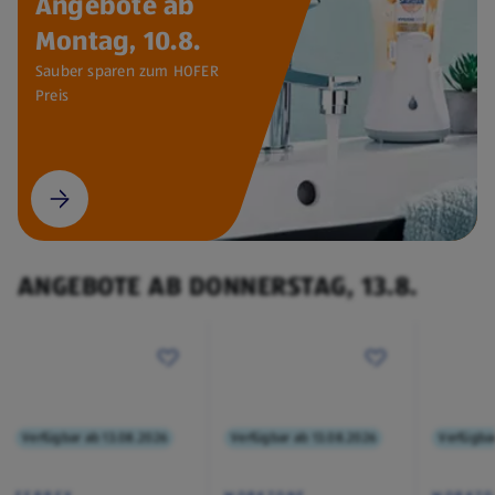
Angebote ab
Montag, 10.8.
Sauber sparen zum HOFER
Preis
ANGEBOTE AB DONNERSTAG, 13.8.
Verfügbar ab 13.08.2026
Verfügbar ab 13.08.2026
Verfügba