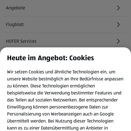
Angebote
Flugblatt
HOFER Services
Heute im Angebot: Cookies
Newsletter
Wir setzen Cookies und ähnliche Technologien ein, um
WhatsApp
unsere Website bestmöglich an Ihre Bedürfnisse anpassen
zu können.
Diese Technologien ermöglichen
Gewinnspiele
beispielsweise die Verwendung bestimmter Features und
das Teilen auf sozialen Netzwerken. Bei entsprechender
Einwilligung können personenbezogene Daten zur
Mein HOFER. Meine Einkäufe.
Personalisierung von Werbeanzeigen auch an Google
übermittelt werden. Bei Nutzung dieser Technologien
Meine Meinung. Mein HOFER.
kann es zu einer Datenübermittlung an Anbieter in