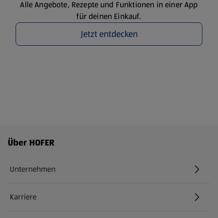
Alle Angebote, Rezepte und Funktionen in einer App
für deinen Einkauf.
Jetzt entdecken
Fußzeilenmenü - weitere Links
Über HOFER
Unternehmen
Karriere
(öffnet in einem neuen Tab)