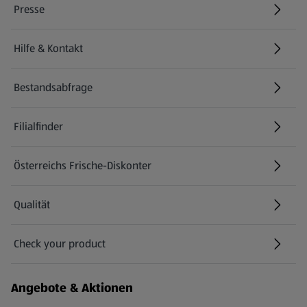
Presse
Hilfe & Kontakt
(öffnet in einem neuen Tab)
Bestandsabfrage
(öffnet in einem neuen Tab)
Filialfinder
Österreichs Frische-Diskonter
Qualität
Check your product
(öffnet in einem neuen Tab)
Angebote & Aktionen