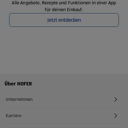
Alle Angebote, Rezepte und Funktionen in einer App
für deinen Einkauf.
Jetzt entdecken
Fußzeilenmenü - weitere Links
Über HOFER
Unternehmen
Karriere
(öffnet in einem neuen Tab)