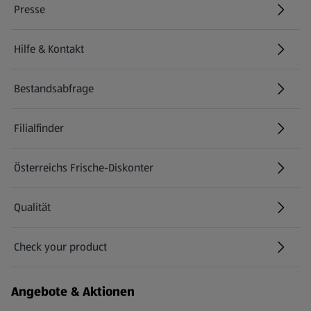
Presse
Hilfe & Kontakt
(öffnet in einem neuen Tab)
Bestandsabfrage
(öffnet in einem neuen Tab)
Filialfinder
Österreichs Frische-Diskonter
Qualität
Check your product
(öffnet in einem neuen Tab)
Angebote & Aktionen