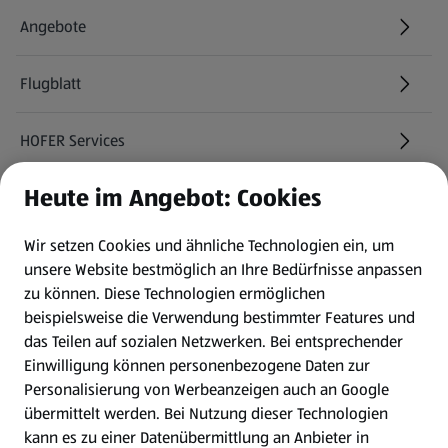
Angebote
Flugblatt
HOFER Services
Heute im Angebot: Cookies
Newsletter
Wir setzen Cookies und ähnliche Technologien ein, um
WhatsApp
unsere Website bestmöglich an Ihre Bedürfnisse anpassen
zu können.
Diese Technologien ermöglichen
Gewinnspiele
beispielsweise die Verwendung bestimmter Features und
das Teilen auf sozialen Netzwerken. Bei entsprechender
Einwilligung können personenbezogene Daten zur
Mein HOFER. Meine Einkäufe.
Personalisierung von Werbeanzeigen auch an Google
übermittelt werden. Bei Nutzung dieser Technologien
Meine Meinung. Mein HOFER.
kann es zu einer Datenübermittlung an Anbieter in