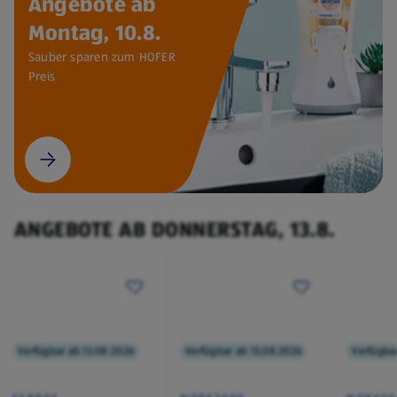
Angebote ab
Montag, 10.8.
Sauber sparen zum HOFER
Preis
ANGEBOTE AB DONNERSTAG, 13.8.
Verfügbar ab 13.08.2026
Verfügbar ab 13.08.2026
Verfügba