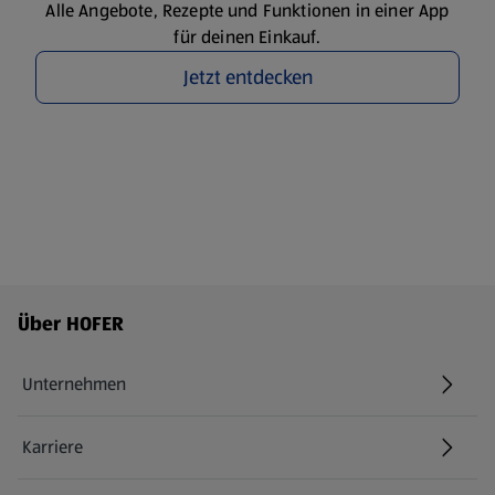
Alle Angebote, Rezepte und Funktionen in einer App
für deinen Einkauf.
Jetzt entdecken
Fußzeilenmenü - weitere Links
Über HOFER
Unternehmen
Karriere
(öffnet in einem neuen Tab)