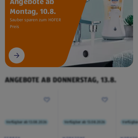
Angebote ab
Montag, 10.8.
Sauber sparen zum HOFER
Preis
ANGEBOTE AB DONNERSTAG, 13.8.
Verfügbar ab 13.08.2026
Verfügbar ab 13.08.2026
Verfügba