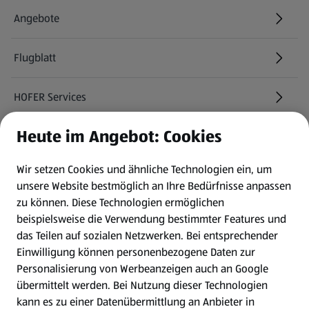
Angebote
Flugblatt
HOFER Services
Heute im Angebot: Cookies
Newsletter
Wir setzen Cookies und ähnliche Technologien ein, um
WhatsApp
unsere Website bestmöglich an Ihre Bedürfnisse anpassen
zu können.
Diese Technologien ermöglichen
Gewinnspiele
beispielsweise die Verwendung bestimmter Features und
das Teilen auf sozialen Netzwerken. Bei entsprechender
Einwilligung können personenbezogene Daten zur
Mein HOFER. Meine Einkäufe.
Personalisierung von Werbeanzeigen auch an Google
übermittelt werden. Bei Nutzung dieser Technologien
Meine Meinung. Mein HOFER.
kann es zu einer Datenübermittlung an Anbieter in