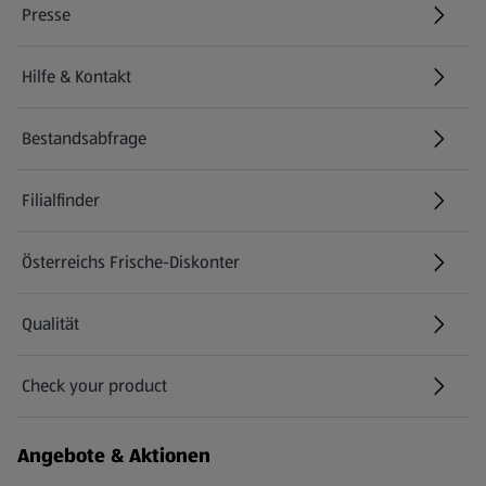
Presse
Hilfe & Kontakt
(öffnet in einem neuen Tab)
Bestandsabfrage
(öffnet in einem neuen Tab)
Filialfinder
Österreichs Frische-Diskonter
Qualität
Check your product
(öffnet in einem neuen Tab)
Angebote & Aktionen