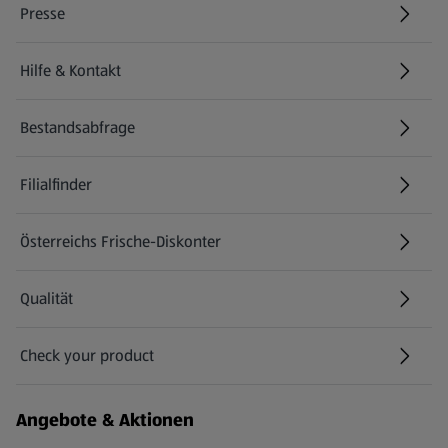
Presse
Hilfe & Kontakt
(öffnet in einem neuen Tab)
Bestandsabfrage
(öffnet in einem neuen Tab)
Filialfinder
Österreichs Frische-Diskonter
Qualität
Check your product
(öffnet in einem neuen Tab)
Angebote & Aktionen