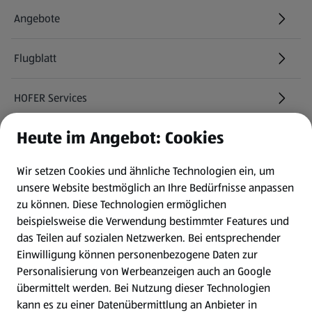
Angebote
Flugblatt
HOFER Services
Heute im Angebot: Cookies
Newsletter
Wir setzen Cookies und ähnliche Technologien ein, um
WhatsApp
unsere Website bestmöglich an Ihre Bedürfnisse anpassen
zu können.
Diese Technologien ermöglichen
Gewinnspiele
beispielsweise die Verwendung bestimmter Features und
das Teilen auf sozialen Netzwerken. Bei entsprechender
Einwilligung können personenbezogene Daten zur
Mein HOFER. Meine Einkäufe.
Personalisierung von Werbeanzeigen auch an Google
übermittelt werden. Bei Nutzung dieser Technologien
Meine Meinung. Mein HOFER.
kann es zu einer Datenübermittlung an Anbieter in