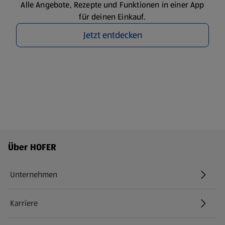
Alle Angebote, Rezepte und Funktionen in einer App
für deinen Einkauf.
Jetzt entdecken
Fußzeilenmenü - weitere Links
Über HOFER
Unternehmen
Karriere
(öffnet in einem neuen Tab)