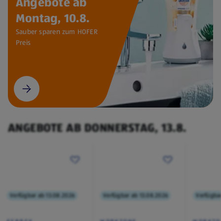
Angebote ab
Montag, 10.8.
Sauber sparen zum HOFER
Preis
ANGEBOTE AB DONNERSTAG, 13.8.
Verfügbar ab 13.08.2026
Verfügbar ab 13.08.2026
Verfügba