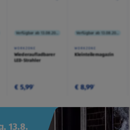
Verfügbar ab 13.08.2026
Verfügbar ab 13.08.2026
WORKZONE
WORKZONE
Wiederaufladbarer
Kleinteilemagazin
LED-Strahler
€ 5,99
€ 8,99
¹
¹
, 13.8.