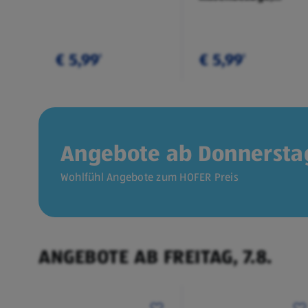
Doppelpkg.
€ 5,99
€ 5,99
¹
¹
Angebote ab Donnerstag
Wohlfühl Angebote zum HOFER Preis
ANGEBOTE AB FREITAG, 7.8.