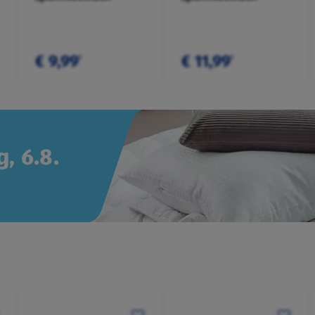
€ 9,99
€ 11,99
¹
¹
, 6.8.