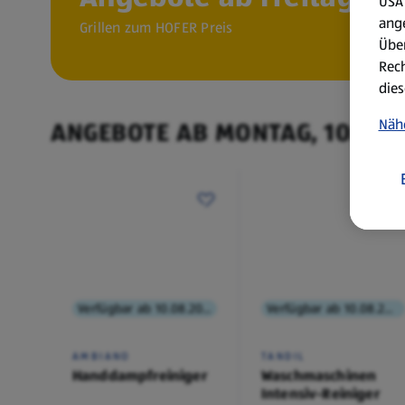
USA 
ang
Grillen zum HOFER Preis
Über
Rech
dies
Näh
ANGEBOTE AB MONTAG, 10.8.
Verfügbar ab 10.08.2026
Verfügbar ab 10.08.2026
AMBIANO
TANDIL
Handdampfreiniger
Waschmaschinen
Intensiv-Reiniger