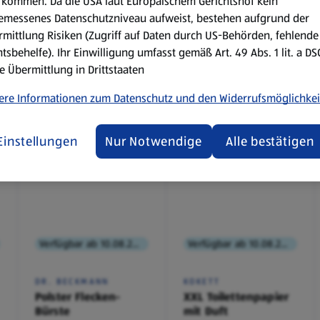
kommen. Da die USA laut Europäischem Gerichtshof kein
emessenes Datenschutzniveau aufweist, bestehen aufgrund der
mittlung Risiken (Zugriff auf Daten durch US-Behörden, fehlende
tsbehelfe). Ihr Einwilligung umfasst gemäß Art. 49 Abs. 1 lit. a D
e Übermittlung in Drittstaaten
ere Informationen zum Datenschutz und den Widerrufsmöglichkei
Einstellungen
Nur Notwendige
Alle bestätigen
Verfügbar ab 10.08.2026
Verfügbar ab 10.08.2026
DR. BECKMANN
KOKETT
Polster Flecken-
XXL Toilettenpapier
Bürste
mit Duft