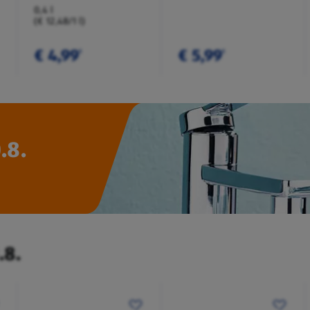
0,4 l
(€ 12,48/1 l)
€ 4,99
€ 5,99
¹
¹
.8.
.8.