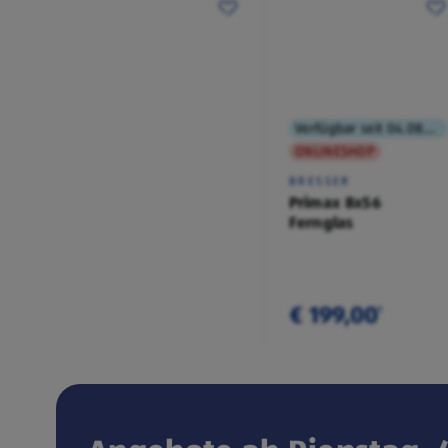
Verfügbar seit 04.08.2026
ONLINESHOP
BRESSER
Primax 8x56
Fernglas
€ 199,00
¹