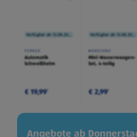
Verfügbar ab 13.08.2026
Verfügbar ab 13.08.2026
FERREX
WORKZONE
Automatik
Mini-Wasserwaagen-
Schweißhelm
Set, 4-teilig
€ 19,99
€ 2,99
¹
¹
Angebote ab Donnerstag