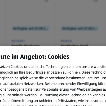
Verfügbar seit 07.08.2026
Verfügbar seit 07.08.2026
KOTÁNYI
RAMSA
Family Packung,
Englischer Senf
Brathendl
ute im Angebot: Cookies
Würzmischung
0,1 kg
(€ 9,90/1 kg)
setzen Cookies und ähnliche Technologien ein, um unsere Websit
€ 2,49
€ 0,99
möglich an Ihre Bedürfnisse anpassen zu können.
Diese Technolo
¹
¹
˒
²
€ 1,29
öglichen beispielsweise die Verwendung bestimmter Features un
en auf sozialen Netzwerken. Bei entsprechender Einwilligung kön
sonenbezogene Daten zur Personalisierung von Werbeanzeigen a
le übermittelt werden. Bei Nutzung dieser Technologien kann es
r Datenübermittlung an Anbieter in Drittstaaten, wie insbesondere
.