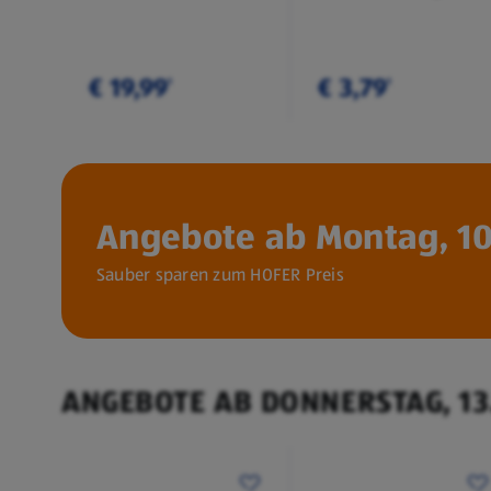
€ 19,99
€ 3,79
¹
¹
Angebote ab Montag, 10
Sauber sparen zum HOFER Preis
ANGEBOTE AB DONNERSTAG, 13