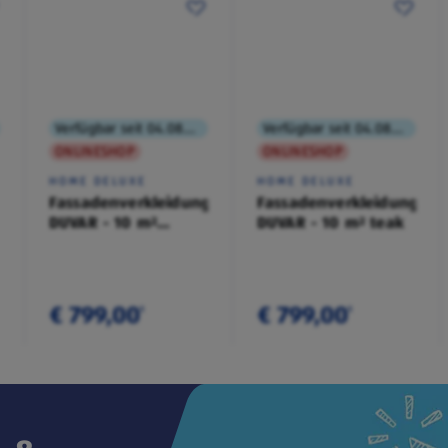
Verfügbar seit 04.08.2026
Verfügbar seit 04.08.2026
ONLINESHOP
ONLINESHOP
HOME DELUXE
HOME DELUXE
Fassadenverkleidung
Fassadenverkleidung
DUVAR - 10 m²
DUVAR - 10 m² teak
anthrazit
€ 799,00
€ 799,00
¹
¹