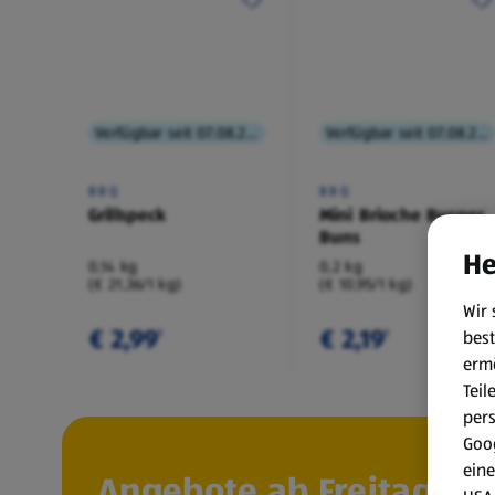
Verfügbar seit 07.08.2026
Verfügbar seit 07.08.2026
BBQ
BBQ
Grillspeck
Mini Brioche Burger
Buns
He
0,14 kg
0,2 kg
(€ 21,36/1 kg)
(€ 10,95/1 kg)
Wir 
€ 2,99
€ 2,19
best
¹
¹
erm
Teil
per
Goog
eine
Angebote ab Freitag, 7.8