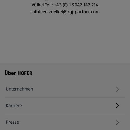
Völkel Tel.: +43 (0) 1 9042 142 214
cathleen.voelkel@rgj-partner.com
Fußzeilenmenü - weitere Links
Über HOFER
Unternehmen
Karriere
(öffnet in einem neuen Tab)
Presse