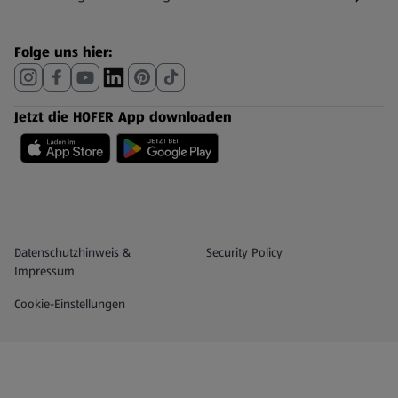
(öffnet in einem neuen Tab)
Folge uns hier:
Jetzt die HOFER App downloaden
Datenschutz- und Richtlinienmenü
(öffnet in einem neuen Tab)
Datenschutzhinweis &
Security Policy
Impressum
Cookie-Einstellungen