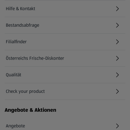
Hilfe & Kontakt
(öffnet in einem neuen Tab)
Bestandsabfrage
(öffnet in einem neuen Tab)
Filialfinder
Österreichs Frische-Diskonter
Qualität
Check your product
(öffnet in einem neuen Tab)
Angebote & Aktionen
Angebote