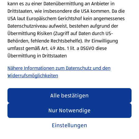
kann es zu einer Datenübermittlung an Anbieter in
Drittstaaten, wie insbesondere die USA kommen. Da die
USA laut Europäischem Gerichtshof kein angemessenes
Datenschutzniveau aufweist, bestehen aufgrund der
Übermittlung Risiken (Zugriff auf Daten durch US-
Behörden, fehlende Rechtsbehelfe). Ihr Einwilligung
umfasst gemäß Art. 49 Abs. 1 lit. a DSGVO diese
Übermittlung in Drittstaaten
Nähere Informationen zum Datenschutz und den
Widerrufsmöglichkeiten
Alle bestätigen
HOFER verlost Tickets für die ÖFB-Heimspiele der
Männer gegen Ghana und Südkorea im Ernst-Happel-
Nur Notwendige
Stadion. I 18.02.2026
Mehr lesen
Einstellungen