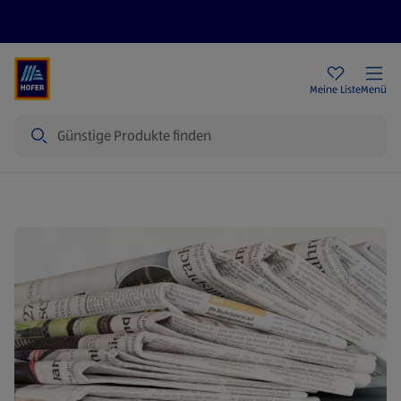
Rezeptwelt
Newsletter
HOFER Filialen
Meine Liste
Menü
Suche