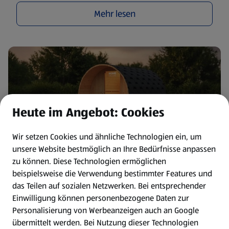
Mehr lesen
Heute im Angebot: Cookies
Wir setzen Cookies und ähnliche Technologien ein, um
unsere Website bestmöglich an Ihre Bedürfnisse anpassen
zu können.
Diese Technologien ermöglichen
beispielsweise die Verwendung bestimmter Features und
HOFER Online Shop trumpft mit Wellness für zuhause
das Teilen auf sozialen Netzwerken. Bei entsprechender
auf I 17.02.2026
Einwilligung können personenbezogene Daten zur
Personalisierung von Werbeanzeigen auch an Google
Mehr lesen
übermittelt werden. Bei Nutzung dieser Technologien