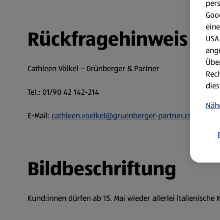
per
Goog
eine
Rückfragehinweis fü
USA 
ang
Über
Cathleen Völkel – Grünberger & Partner
Rech
dies
Tel.: 01/90 42 142-214
Näh
E-Mail:
cathleen.voelkel@gruenberger-partner.com
Bildbeschriftung
Kund:innen dürfen ab 15. Mai wieder allerlei italienische