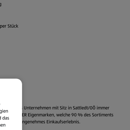
g
 per Stück
e
 steht für das Unternehmen mit Sitz in Sattledt/OÖ immer
gien
hängigen HOFER Eigenmarken, welche 90 % des Sortiments
d das
dernes und angenehmes Einkaufserlebnis.
nen