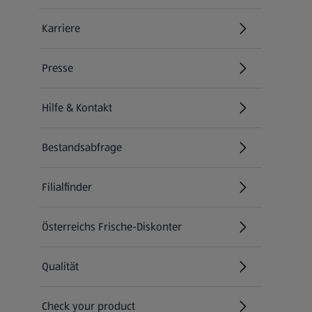
Karriere
(öffnet in einem neuen Tab)
Presse
Hilfe & Kontakt
(öffnet in einem neuen Tab)
Bestandsabfrage
(öffnet in einem neuen Tab)
Filialfinder
Österreichs Frische-Diskonter
Qualität
Check your product
(öffnet in einem neuen Tab)