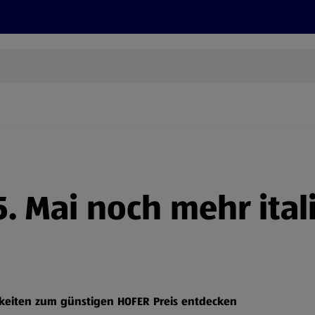
Grillen
ONLINESHOP
HOFER REISEN, HoT, FOTOS, GRÜN
(öffnet in einem neuen Tab)
5. Mai noch mehr ital
ichkeiten zum günstigen HOFER Preis entdecken