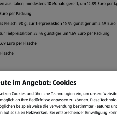
en aus Italien, mindestens 10 Monate gereift, um 12,89 Euro per k
 Euro per Packung
es Fleisch, 90 g, zur Tiefpreisaktion 16 % günstiger um 2,49 Euro
 zur Tiefpreisaktion 32 % günstiger um 1,69 Euro per Packung
1,69 Euro per Flasche
 Flasche
ute im Angebot: Cookies
setzen Cookies und ähnliche Technologien ein, um unsere Websit
iter:innen ist HOFER Diskonter Nr. 1 in Österreich. Im Mittelpunkt
möglich an Ihre Bedürfnisse anpassen zu können.
Diese Technolo
 Preis-Leistungs-Verhältnis. Dafür sorgen die starken und unab
öglichen beispielsweise die Verwendung bestimmter Features un
 bis hin zu mehr Frische bietet HOFER seinen Kund:innen ein mo
en auf sozialen Netzwerken. Bei entsprechender Einwilligung kön