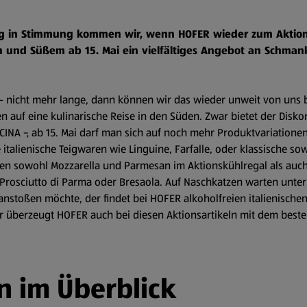
chtig in Stimmung kommen wir, wenn HOFER wieder zum Aktions
ten und Süßem ab 15. Mai ein vielfältiges Angebot an Schman
 - nicht mehr lange, dann können wir das wieder unweit von uns 
uf eine kulinarische Reise in den Süden. Zwar bietet der Diskon
CINA -, ab 15. Mai darf man sich auf noch mehr Produktvariationen
alienische Teigwaren wie Linguine, Farfalle, oder klassische sowi
en sowohl Mozzarella und Parmesan im Aktionskühlregal als auch 
 Prosciutto di Parma oder Bresaola. Auf Naschkatzen warten unter
en anstoßen möchte, der findet bei HOFER alkoholfreien italienisch
er überzeugt HOFER auch bei diesen Aktionsartikeln mit dem beste
n im Überblick