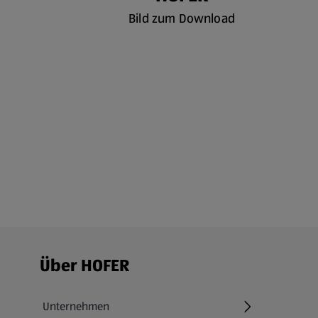
Bild zum Download
Fußzeilenmenü - weitere Links
Über HOFER
Unternehmen