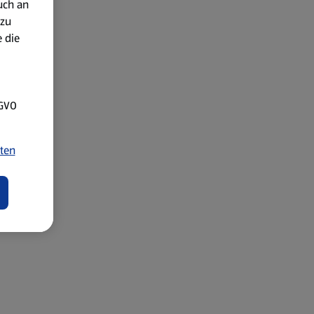
uch an
 zu
 die
SGVO
ten