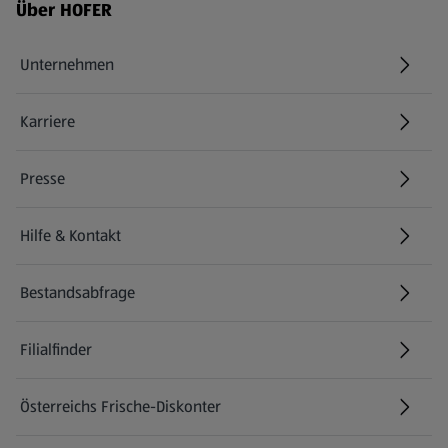
Fußzeilenmenü - weitere Links
Über HOFER
Unternehmen
Karriere
(öffnet in einem neuen Tab)
Presse
Hilfe & Kontakt
(öffnet in einem neuen Tab)
Bestandsabfrage
(öffnet in einem neuen Tab)
Filialfinder
Österreichs Frische-Diskonter