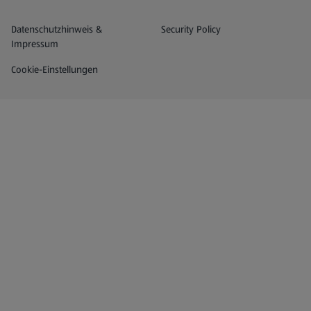
Datenschutz- und Richtlinienmenü
(öffnet in einem neuen Tab)
Datenschutzhinweis &
Security Policy
Impressum
Cookie-Einstellungen