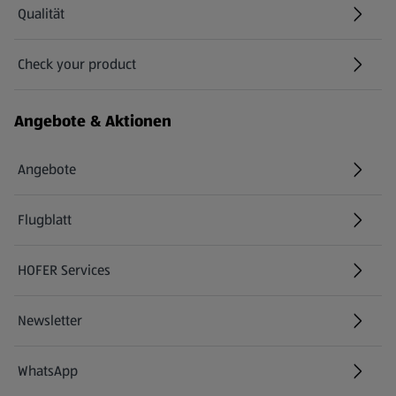
Qualität
Check your product
(öffnet in einem neuen Tab)
Angebote & Aktionen
Angebote
Flugblatt
HOFER Services
Newsletter
WhatsApp