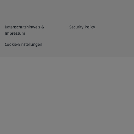
Datenschutz- und Richtlinienmenü
(öffnet in einem neuen Tab)
Datenschutzhinweis &
Security Policy
Impressum
Cookie-Einstellungen