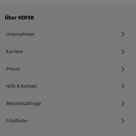
Fußzeilenmenü - weitere Links
Über HOFER
Unternehmen
Karriere
(öffnet in einem neuen Tab)
Presse
Hilfe & Kontakt
(öffnet in einem neuen Tab)
Bestandsabfrage
(öffnet in einem neuen Tab)
Filialfinder