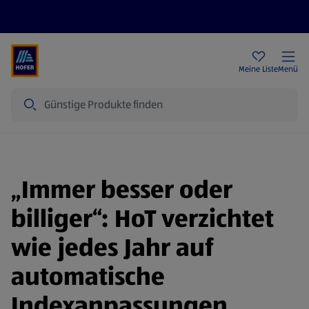
Rezeptwelt
Newsletter
HOFER Filialen
Meine Liste
Menü
Suche
„Immer besser oder
billiger“: HoT verzichtet
wie jedes Jahr auf
automatische
Indexanpassungen