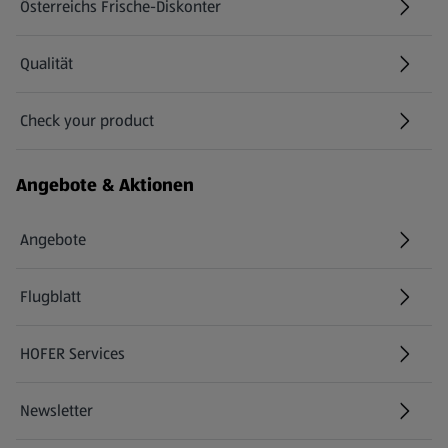
Österreichs Frische-Diskonter
Qualität
Check your product
(öffnet in einem neuen Tab)
Angebote & Aktionen
Angebote
Flugblatt
HOFER Services
Newsletter